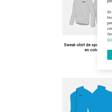
per
En
te
pe
co
Go
do
Sweat-shirt de sport à ca
en coton