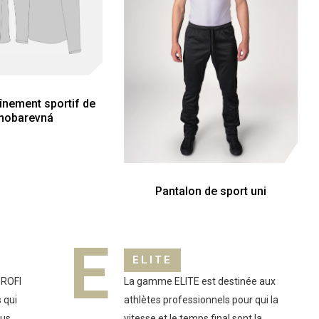
aînement sportif de
nobarevná
Pantalon de sport uni
E
ELITE
PROFI
La gamme ELITE est destinée aux
 qui
athlètes professionnels pour qui la
lus
vitesse et le temps final sont la