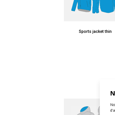
Sports jacket thin
N
Not
d'a