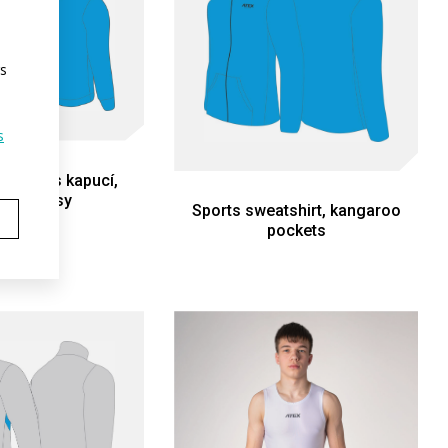
rs
s
 mikina s kapucí,
kaní kapsy
Sports sweatshirt, kangaroo
pockets