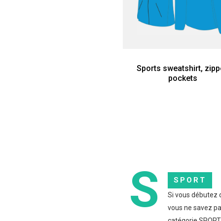
Sports sweatshirt, zip
pockets
S
SPORT
Si vous débutez d
vous ne savez pas
catégorie SPORT 