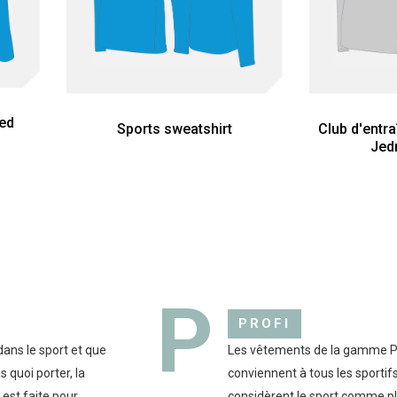
ped
Sports sweatshirt
Club d'entr
Jed
P
PROFI
ans le sport et que
Les vêtements de la gamme 
 quoi porter, la
conviennent à tous les sportifs
est faite pour
considèrent le sport comme p