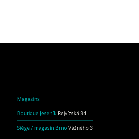
Magasins
Boutique Jeseník
Rejvízská 84
Siège / magasin Brno
Vážného 3