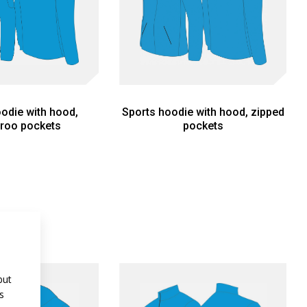
odie with hood,
Sports hoodie with hood, zipped
roo pockets
pockets
but
s