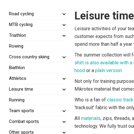
Leisure time
Road cycling
MTB cycling
Leisure activities of your t
Triathlon
customer expects from such c
spend more than half a year tr
Rowing
The summer collection will 
Cross country skiing
shirt is also available with a 
Biathlon
hood
or a
plain version
.
Athletics
Not only for training purpos
Mikrotex material that come
Leisure time
Who is a fan of
classic track
Running
‘tracksuit’ fabric with the o
Team sports
All
materials
, zips, threads
Combat sports
technology. We fully trust o
Other sports