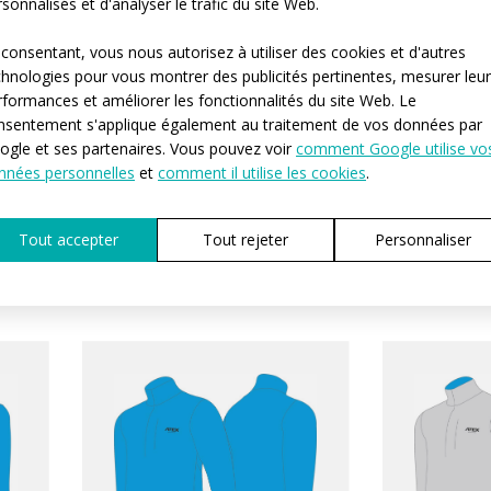
sonnalisés et d'analyser le trafic du site Web.
 consentant, vous nous autorisez à utiliser des cookies et d'autres
chnologies pour vous montrer des publicités pertinentes, mesurer leu
rformances et améliorer les fonctionnalités du site Web. Le
nsentement s'applique également au traitement de vos données par
ogle et ses partenaires. Vous pouvez voir
comment Google utilise vo
nnées personnelles
et
comment il utilise les cookies
.
Les mikines sportifs à l'épreuve
puche
Sportovní
du feu
klo
Tout accepter
Tout rejeter
Personnaliser