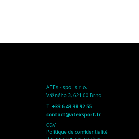
ATEX - spol. s r. o.
Vážného 3, 621 00 Brno
T:
+33 6 43 38 92 55
contact@atexsport.fr
CGV
Politique de confidentialité
Paramètres des cookies