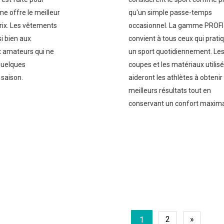
e offre le meilleur
qu'un simple passe-temps
rix. Les vêtements
occasionnel. La gamme PROFI
i bien aux
convient à tous ceux qui prati
 amateurs qui ne
un sport quotidiennement. Le
 quelques
coupes et les matériaux utilis
 saison.
aideront les athlètes à obtenir
meilleurs résultats tout en
conservant un confort maxima
2
»
1