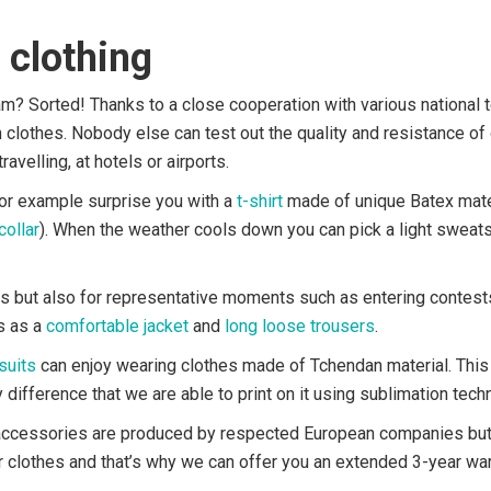
 clothing
eam? Sorted! Thanks to a close cooperation with various national
lothes. Nobody else can test out the quality and resistance of 
avelling, at hotels or airports.
for example surprise you with a
t-shirt
made of unique Batex materi
collar
). When the weather cools down you can pick a light sweatsh
es but also for representative moments such as entering contests,
s as a
comfortable jacket
and
long loose trousers
.
suits
can enjoy wearing clothes made of Tchendan material. This 
nly difference that we are able to print on it using sublimation te
, accessories are produced by respected European companies but p
ur clothes and that’s why we can offer you an extended 3-year war