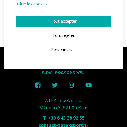
utilise les cookies
.
DEMANDER UN DEVIS
Tout accepter
Tout rejeter
Personnaliser
ATEX - spol. s r. o.
Vážného 3, 621 00 Brno
T:
+33 6 43 38 92 55
contact@atexsport.fr