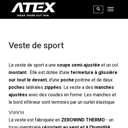
Veste de sport
La veste de sport a une
coupe semi-ajustée
et un col
montant
. Elle est dotée d'une
fermeture à glissière
sur tout le devant
, d'une
poche
poitrine et de deux
poches
latérales
zippées
. La veste a des
manches
ajustées
avec des coudes en forme. Les manches et
le bord inférieur sont terminés par un ourlet élastique.
\r\n\r\n
La veste est fabriquée en
ZEROWIND THERMO
- un
tissu membrané
résistant au vent et à l'humidité,