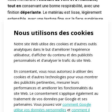
tout en
conservant une bonne respirabilité, avec une
finition
déperlante
. Le matériau est lisse, légèrement
extensible, avec une texture fine sur la face supérieure,
isolé sur la face inférieure
par une couche de polaire
Nous utilisons des cookies
chaude
.
\r\n\r\n
Notre site Web utilise des cookies et d'autres outils
Sur demande, la veste peut être complétée par des
analytiques dans le but d'améliorer l'expérience
éléments réfléchissants
.
utilisateur, d'afficher du contenu et des publicités
personnalisés et d'analyser le trafic du site Web.
Référence:
at993.01
En consentant, vous nous autorisez à utiliser des
Matériau:
Zerowind thermo
cookies et d'autres technologies pour vous montrer
des publicités pertinentes, mesurer leurs
Variantes:
Pánská / Dámská
performances et améliorer les fonctionnalités du
Tailles adulte:
XS / S / M / L / XL / XXL
site Web. Le consentement s'applique également au
traitement de vos données par Google et ses
partenaires. Vous pouvez voir
comment Google
utilise vos données personnelles
et
comment il