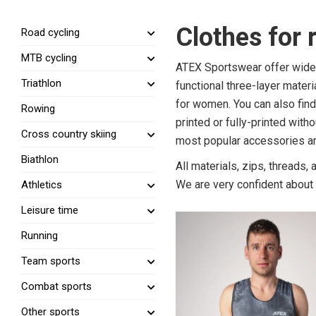
Clothes for 
Road cycling
MTB cycling
ATEX Sportswear offer wide r
Triathlon
functional three-layer materi
for women. You can also find 
Rowing
printed or fully-printed with
Cross country skiing
most popular accessories a
Biathlon
All materials, zips, threads
We are very confident about 
Athletics
Leisure time
Running
Team sports
Combat sports
Other sports