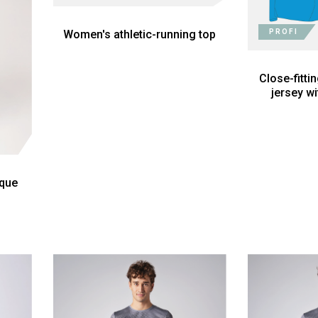
PROFI
Women's athletic-running top
Close-fitti
jersey w
ique