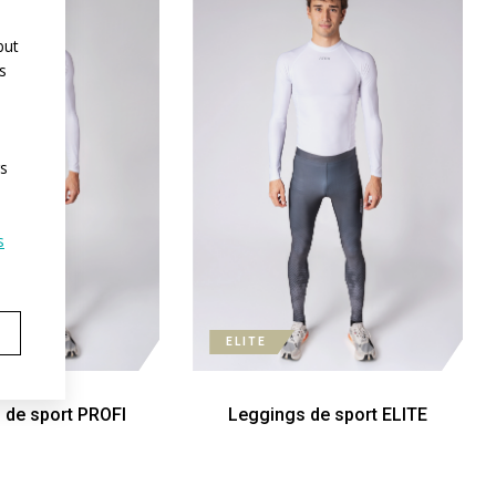
but
s
rs
s
ELITE
 de sport PROFI
Leggings de sport ELITE