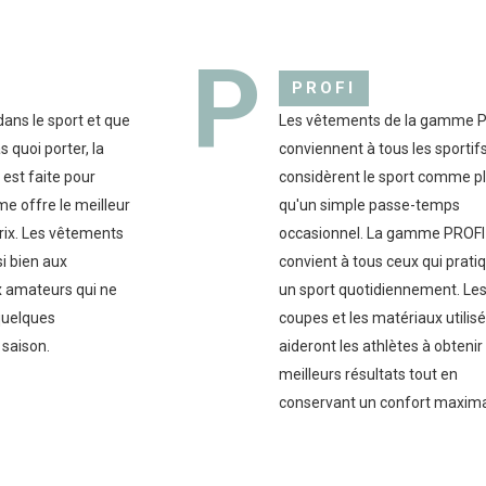
P
PROFI
ans le sport et que
Les vêtements de la gamme 
 quoi porter, la
conviennent à tous les sportifs
est faite pour
considèrent le sport comme p
e offre le meilleur
qu'un simple passe-temps
rix. Les vêtements
occasionnel. La gamme PROFI
i bien aux
convient à tous ceux qui prati
 amateurs qui ne
un sport quotidiennement. Le
 quelques
coupes et les matériaux utilis
 saison.
aideront les athlètes à obtenir
meilleurs résultats tout en
conservant un confort maxima