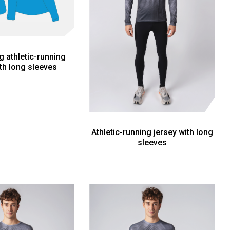
ng athletic-running
ith long sleeves
Athletic-running jersey with long
sleeves