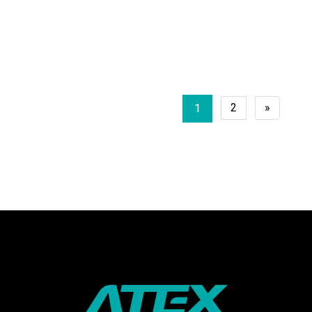
2
»
1