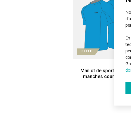
Not
d'a
per
En
te
pe
ELITE
co
Go
do
Maillot de sport moulan
manches courtes ELI