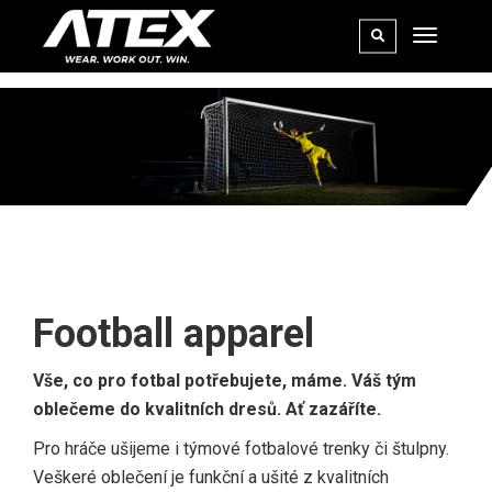
FOOTBALL
Football apparel
Vše, co pro fotbal potřebujete, máme. Váš tým
oblečeme do kvalitních dresů. Ať zazáříte.
Pro hráče ušijeme i týmové fotbalové trenky či štulpny.
Veškeré oblečení je funkční a ušité z kvalitních