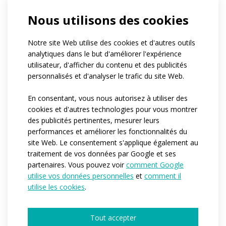
Nous utilisons des cookies
Notre site Web utilise des cookies et d'autres outils
analytiques dans le but d'améliorer l'expérience
utilisateur, d'afficher du contenu et des publicités
personnalisés et d'analyser le trafic du site Web.
En consentant, vous nous autorisez à utiliser des
cookies et d'autres technologies pour vous montrer
des publicités pertinentes, mesurer leurs
performances et améliorer les fonctionnalités du
Solid colour loose
site Web. Le consentement s'applique également au
sports trousers
traitement de vos données par Google et ses
partenaires. Vous pouvez voir
comment Google
utilise vos données personnelles
et
comment il
S
utilise les cookies
.
SPORT
Si vous débutez dans le sport et que vous ne
Tout accepter
savez pas quoi porter, la catégorie SPORT est