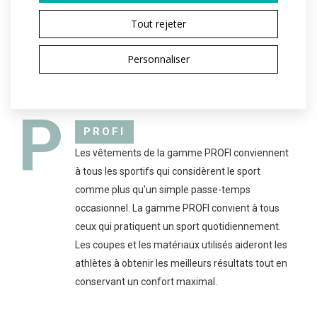
faite pour vous. Cette gamme offre le meilleur
Tout rejeter
rapport qualité/prix. Les vêtements conviennent
aussi bien aux débutants qu'aux amateurs qui ne
Personnaliser
participent qu'à quelques compétitions par
saison.
P
PROFI
Les vêtements de la gamme PROFI conviennent
à tous les sportifs qui considèrent le sport
comme plus qu'un simple passe-temps
occasionnel. La gamme PROFI convient à tous
ceux qui pratiquent un sport quotidiennement.
Les coupes et les matériaux utilisés aideront les
athlètes à obtenir les meilleurs résultats tout en
conservant un confort maximal.