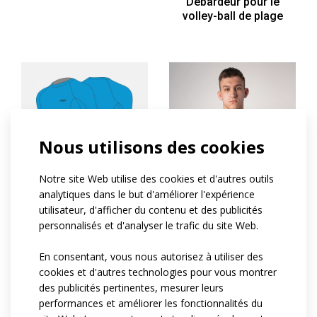
Débardeur pour le
volley-ball de plage
Nous utilisons des cookies
PROFI
Notre site Web utilise des cookies et d'autres outils
analytiques dans le but d'améliorer l'expérience
utilisateur, d'afficher du contenu et des publicités
Les activités sportives
personnalisés et d'analyser le trafic du site Web.
de Přiléhavý dans le
ELITE
domaine de l'aviation
civile
En consentant, vous nous autorisez à utiliser des
cookies et d'autres technologies pour vous montrer
Maillot de volley-ball de
des publicités pertinentes, mesurer leurs
plage à manches
performances et améliorer les fonctionnalités du
courtes