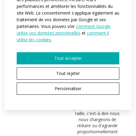
performances et améliorer les fonctionnalités du
site Web. Le consentement s'applique également au
traitement de vos données par Google et ses
partenaires. Vous pouvez voir
comment Google
utilise vos données personnelles
et
comment il
utilise les cookies
.
APPROCHE
DESIGN
INDIVIDUELLE
PROGRESSÉ
Tout accepter
POUR TOUTES LES
Chaque client a sa
TAILLES
Tout rejeter
personne de contact
désignée, communiquant
En cas de commande de
avec lui pour le suivi de
Personnaliser
plusieurs tailles d'un
commande, facilement
même type de vêtement,
joignable par téléphone
nous travaillons avec les
ou par courriel.
graphismes pour chaque
taille, c'est-à-dire nous
nous chargeons de
réduire ou d'agrandir
proportionnellement