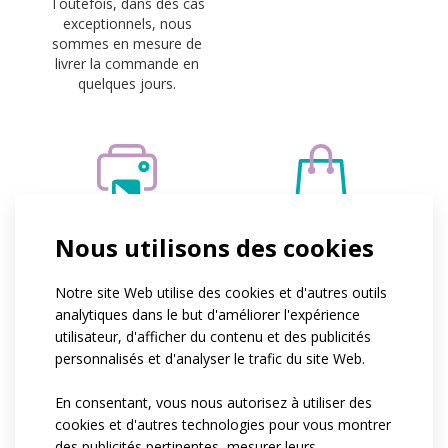
Toutefois, dans des cas
exceptionnels, nous
sommes en mesure de
livrer la commande en
quelques jours.
IMPRESSION
FACILITÉ DE
Nous utilisons des cookies
PAR SUBLIMATION
COMMANDE
SUPPLÉMENTAIRE
Notre site Web utilise des cookies et d'autres outils
Nous imprimons selon la
analytiques dans le but d'améliorer l'expérience
méthode de la
Il n'y a pas de quantité
utilisateur, d'afficher du contenu et des publicités
sublimation, qui ne
minimale pour les
personnalisés et d'analyser le trafic du site Web.
comporte aucune
vêtements en
restriction en matière de
commande
En consentant, vous nous autorisez à utiliser des
design ou de couleur et
supplémentaire.
cookies et d'autres technologies pour vous montrer
garantit la tenue des
des publicités pertinentes, mesurer leurs
couleurs.