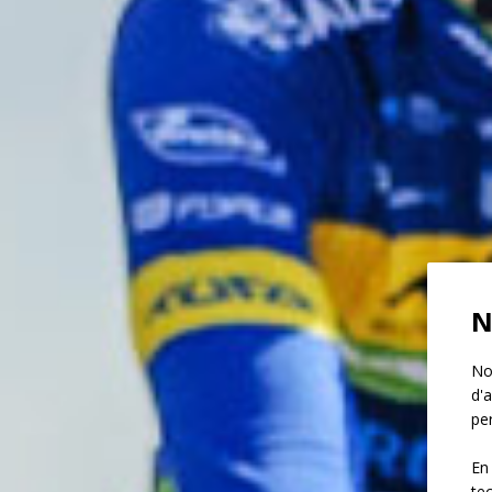
N
Not
d'a
per
En
te