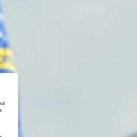
but
s
rs