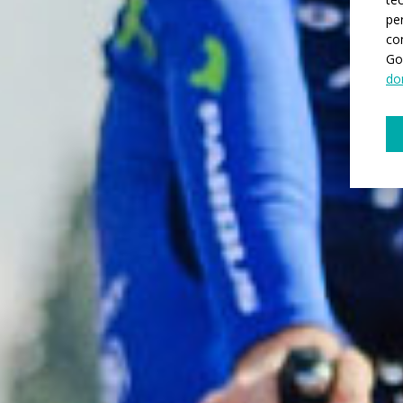
pe
co
Go
do