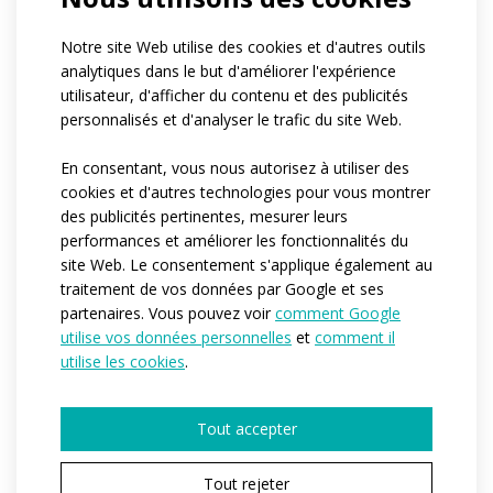
Notre site Web utilise des cookies et d'autres outils
analytiques dans le but d'améliorer l'expérience
utilisateur, d'afficher du contenu et des publicités
personnalisés et d'analyser le trafic du site Web.
SPORT
En consentant, vous nous autorisez à utiliser des
cookies et d'autres technologies pour vous montrer
Short de cyclisme
des publicités pertinentes, mesurer leurs
SPORT
performances et améliorer les fonctionnalités du
site Web. Le consentement s'applique également au
traitement de vos données par Google et ses
S
partenaires. Vous pouvez voir
comment Google
SPORT
utilise vos données personnelles
et
comment il
Si vous débutez dans le sport et que vous ne
utilise les cookies
.
savez pas quoi porter, la catégorie SPORT est
faite pour vous. Cette gamme offre le meilleur
Tout accepter
rapport qualité/prix. Les vêtements conviennent
aussi bien aux débutants qu'aux amateurs qui ne
Tout rejeter