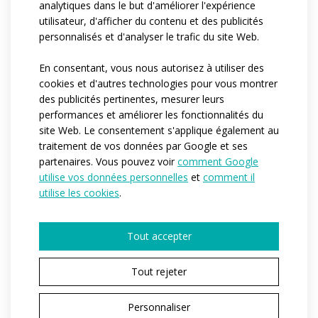
analytiques dans le but d'améliorer l'expérience
grey areas as seen in the picture.
utilisateur, d'afficher du contenu et des publicités
personnalisés et d'analyser le trafic du site Web.
Référence:
at082.02
En consentant, vous nous autorisez à utiliser des
Matériau:
espan
/
espan colour
cookies et d'autres technologies pour vous montrer
Variantes:
Pánská / Dámská / Dětská
des publicités pertinentes, mesurer leurs
performances et améliorer les fonctionnalités du
Tailles enfant:
122-128 / 134-140 / 146 / 152 / 158 / 164
site Web. Le consentement s'applique également au
Tailles adulte:
XS / S / M / L / XL / XXL / 3XL
traitement de vos données par Google et ses
partenaires. Vous pouvez voir
comment Google
utilise vos données personnelles
et
comment il
utilise les cookies
.
DEMANDER UN DEVIS
Tout accepter
Tout rejeter
VOUS AVEZ CHOISI UNE VARIANTE DE PRODUIT
SPORT
Personnaliser