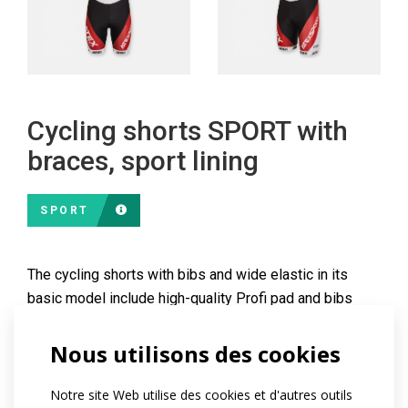
Cycling shorts SPORT with
braces, sport lining
SPORT
The cycling shorts with bibs and wide elastic in its
basic model include high-quality Profi pad and bibs
made from Mesh material. Legs are finished with wide
silicone gripper that can be printed. One-piece U-
Nous utilisons des cookies
shaped panel is seamless. At your request reflective
details can be added or your own design printed on
Notre site Web utilise des cookies et d'autres outils