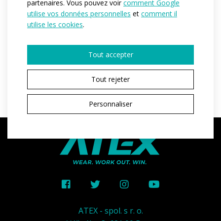
partenaires. Vous pouvez voir
comment Google
Référence:
AT371.01
utilise vos données personnelles
et
comment il
Matériau:
Polyester tube
utilise les cookies
.
Variantes:
Unisex
Tailles adulte:
unisize
Tout accepter
Tout rejeter
Personnaliser
ATEX - spol. s r. o.