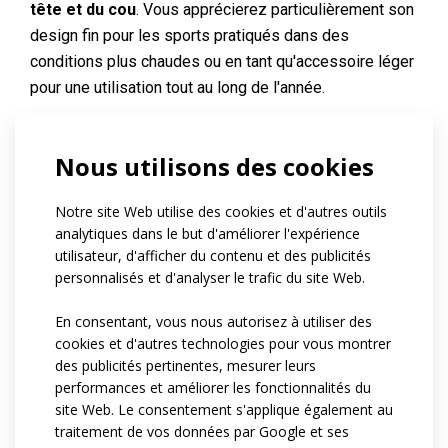
tête et du cou
. Vous apprécierez particulièrement son
design fin pour les sports pratiqués dans des
conditions plus chaudes ou en tant qu'accessoire léger
pour une utilisation tout au long de l'année.
\r\n- \r\n
Il est fabriqué dans le matériau fonctionnel
Nous utilisons des cookies
POLYESTER TUBE
, qui se distingue par sa douceur,
ses propriétés de
Notre site Web utilise des cookies et d'autres outils
séchage rapide
et son toucher
analytiques dans le but d'améliorer l'expérience
agréable. Le matériau évacue efficacement l'humidité
utilisateur, d'afficher du contenu et des publicités
du corps, garantissant le confort même en cas
personnalisés et d'analyser le trafic du site Web.
d'activité physique intense.
En consentant, vous nous autorisez à utiliser des
\r\n\r\n
cookies et d'autres technologies pour vous montrer
Grâce à
sa taille polyvalente
, l'écharpe convient à un
des publicités pertinentes, mesurer leurs
large éventail d'utilisateurs et sa coupe simple permet
performances et améliorer les fonctionnalités du
site Web. Le consentement s'applique également au
de
varier les styles de port
.
traitement de vos données par Google et ses