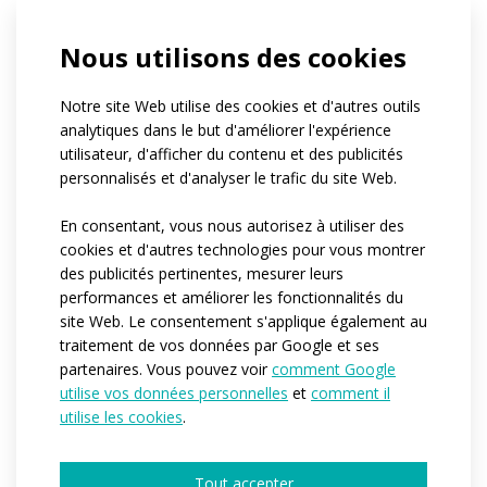
If you belong to a club, can you tell us its
Nous utilisons des cookies
name?
Quel est le nombre approximatif de
personnes pour lesquelles nous produirions
Notre site Web utilise des cookies et d'autres outils
les vêtements ?*
analytiques dans le but d'améliorer l'expérience
1-4
5-10
11-50
plus de 50
utilisateur, d'afficher du contenu et des publicités
centaines de pièces
personnalisés et d'analyser le trafic du site Web.
Quand auriez-vous besoin que nous
commencions la production ?*
En consentant, vous nous autorisez à utiliser des
Immédiatement
Dans les 3-6 prochains mois
cookies et d'autres technologies pour vous montrer
Je n’ai pas encore d’idée
des publicités pertinentes, mesurer leurs
Would you like to tell us more details?
performances et améliorer les fonctionnalités du
site Web. Le consentement s'applique également au
traitement de vos données par Google et ses
partenaires. Vous pouvez voir
comment Google
utilise vos données personnelles
et
comment il
utilise les cookies
.
Tout accepter