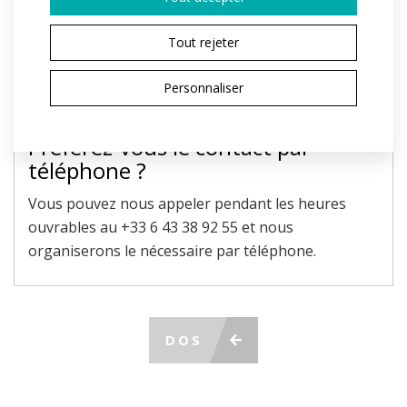
Le champ marqué d'un * est obligatoire.
En envoyant, j'accepte le traitement des
données
Tout rejeter
personnelles
ENVOYER LA DEMANDE
Personnaliser
Préférez-vous le contact par
téléphone ?
Vous pouvez nous appeler pendant les heures
ouvrables au +33 6 43 38 92 55 et nous
organiserons le nécessaire par téléphone.
DOS