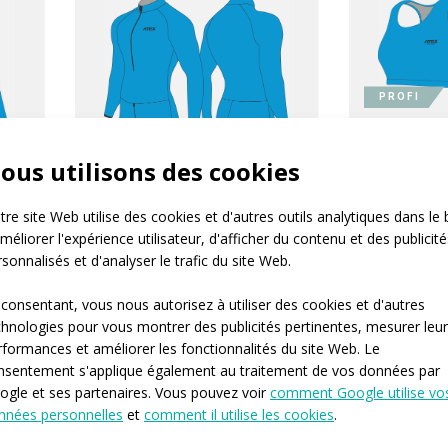
PROFI
Women's ath
ous utilisons des cookies
re site Web utilise des cookies et d'autres outils analytiques dans le 
nning
méliorer l'expérience utilisateur, d'afficher du contenu et des publicité
es
sonnalisés et d'analyser le trafic du site Web.
ELITE
 consentant, vous nous autorisez à utiliser des cookies et d'autres
chnologies pour vous montrer des publicités pertinentes, mesurer leu
Combinaisons de produits ELITE
rformances et améliorer les fonctionnalités du site Web. Le
nsentement s'applique également au traitement de vos données par
ogle et ses partenaires. Vous pouvez voir
comment Google utilise vo
nnées personnelles
et
comment il utilise les cookies
.
PROFI