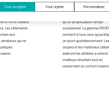
P
ans le sport et que
Les vêtements de la gamme 
Tout accepter
Tout rejeter
Personnaliser
 quoi porter, la
conviennent à tous les sportifs
est faite pour
considèrent le sport comme p
e offre le meilleur
qu'un simple passe-temps
rix. Les vêtements
occasionnel. La gamme PROFI
i bien aux
convient à tous ceux qui prati
 amateurs qui ne
un sport quotidiennement. Le
 quelques
coupes et les matériaux utilis
 saison.
aideront les athlètes à obtenir
meilleurs résultats tout en
conservant un confort maxima