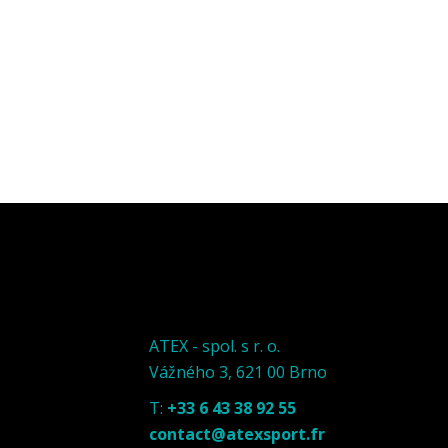
ATEX - spol. s r. o.
Vážného 3, 621 00 Brno
T:
+33 6 43 38 92 55
contact@atexsport.fr