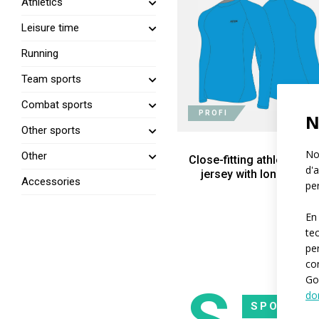
Athletics
Leisure time
Running
Team sports
Combat sports
PROFI
N
Other sports
Not
Other
Close-fitting athletic-ru
d'a
jersey with long sleev
Accessories
per
En
te
pe
co
Go
do
SPORT