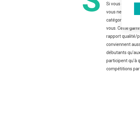
S
Si vous débutez d
vous ne savez pas
catégorie SPORT 
vous. Cette gamm
rapport qualité/p
conviennent auss
débutants qu'aux
participent qu'à
compétitions par