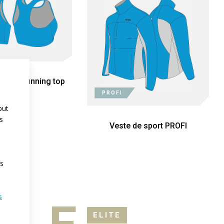
letic-running top
PROFI
but
s
Veste de sport PROFI
rs
s
ELITE