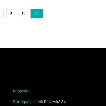
8
9
10
11
Magasins
Boutique Jeseník
Rejvízská 84