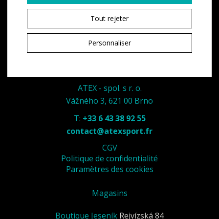
Tout rejeter
Personnaliser
ATEX - spol. s r. o.
Vážného 3, 621 00 Brno
T:
+33 6 43 38 92 55
contact@atexsport.fr
CGV
Politique de confidentialité
Paramètres des cookies
Magasins
Boutique Jeseník
Rejvízská 84