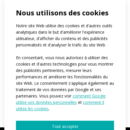
resistant.
Nous utilisons des cookies
Référence:
at76
Notre site Web utilise des cookies et d'autres outils
analytiques dans le but d'améliorer l'expérience
Matériau:
Polyester
utilisateur, d'afficher du contenu et des publicités
Coolspark
personnalisés et d'analyser le trafic du site Web.
Variantes:
Unisex
Tailles adulte:
XS / S / M / L / XL / XXL / 3XL
En consentant, vous nous autorisez à utiliser des
cookies et d'autres technologies pour vous montrer
des publicités pertinentes, mesurer leurs
performances et améliorer les fonctionnalités du
site Web. Le consentement s'applique également au
DEMANDER UN DEVIS
traitement de vos données par Google et ses
partenaires. Vous pouvez voir
comment Google
utilise vos données personnelles
et
comment il
utilise les cookies
.
Tout accepter