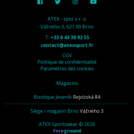
ATEX - spol. s r. o.
Vážného 3, 621 00 Brno
T:
+33 6 43 38 92 55
contact@atexsport.fr
CGV
Politique de confidentialité
Paramètres des cookies
Magasins
Boutique Jeseník
Rejvízská 84
Siège / magasin Brno
Vážného 3
ATEX Sportswear © 2026
Foreground