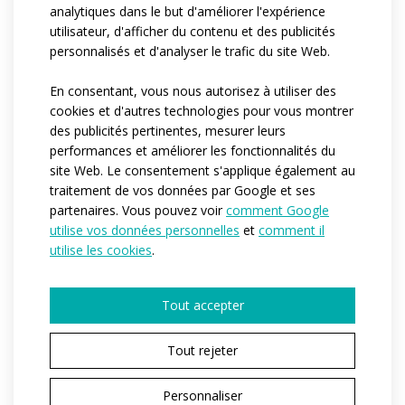
analytiques dans le but d'améliorer l'expérience
utilisateur, d'afficher du contenu et des publicités
personnalisés et d'analyser le trafic du site Web.
En consentant, vous nous autorisez à utiliser des
cookies et d'autres technologies pour vous montrer
des publicités pertinentes, mesurer leurs
S
performances et améliorer les fonctionnalités du
site Web. Le consentement s'applique également au
SPORT
traitement de vos données par Google et ses
Si vous débutez dans le sport et que vous ne
partenaires. Vous pouvez voir
comment Google
savez pas quoi porter, la catégorie SPORT est
utilise vos données personnelles
et
comment il
faite pour vous. Cette gamme offre le meilleur
utilise les cookies
.
rapport qualité/prix. Les vêtements conviennent
aussi bien aux débutants qu'aux amateurs qui ne
Tout accepter
participent qu'à quelques compétitions par
saison.
Tout rejeter
Personnaliser
PROFI