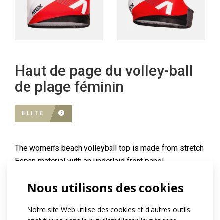
Haut de page du volley-ball
de plage féminin
ELITE
The women’s beach volleyball top is made from stretch
Espan material with an underlaid front panel.
Nous utilisons des cookies
Référence:
at916.01
Matériau:
Espan fit
Notre site Web utilise des cookies et d'autres outils
Asteria