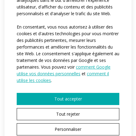
analytiques dans le but d'améliorer l'expérience
utilisateur, d'afficher du contenu et des publicités
Variantes:
Dámská
personnalisés et d'analyser le trafic du site Web.
Tailles adulte:
XS / S / M / L / XL / XXL
En consentant, vous nous autorisez à utiliser des
cookies et d'autres technologies pour vous montrer
des publicités pertinentes, mesurer leurs
performances et améliorer les fonctionnalités du
DEMANDER UN DEVIS
site Web. Le consentement s'applique également au
traitement de vos données par Google et ses
partenaires. Vous pouvez voir
comment Google
utilise vos données personnelles
et
comment il
utilise les cookies
.
VOUS AVEZ CHOISI UNE VARIANTE DE PRODUIT
ELITE
Tout accepter
La gamme ELITE est destinée aux athlètes professionnels
Tout rejeter
pour qui la vitesse et le temps final sont la priorité absolue,
souvent au détriment du confort ou de la résistance des
Personnaliser
vêtements. Les coupes de la gamme ELITE sont