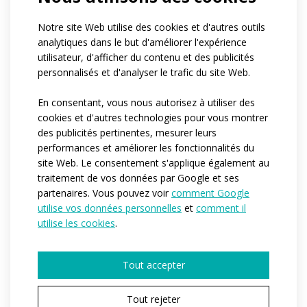
Knees are underlaid with quick-drying Dryclim material
Notre site Web utilise des cookies et d'autres outils
(not on the children’s variant) for reinforcement, thermal
analytiques dans le but d'améliorer l'expérience
utilisateur, d'afficher du contenu et des publicités
comfort and dry feeling in knee area. Waistband with a
personnalisés et d'analyser le trafic du site Web.
drawstring and elastic turn-ups come as standard.
En consentant, vous nous autorisez à utiliser des
We add reflective elements at your request.
cookies et d'autres technologies pour vous montrer
des publicités pertinentes, mesurer leurs
It is possible to add small handy pockets on the back
performances et améliorer les fonctionnalités du
site Web. Le consentement s'applique également au
part of the trouser legs, under the calves, which are
traitement de vos données par Google et ses
useful to keep your energy gels, energy pills, etc. Item
partenaires. Vous pouvez voir
comment Google
code for this variant is at31b and it is not available for
utilise vos données personnelles
et
comment il
children.
utilise les cookies
.
Référence:
at31
Tout accepter
Matériau:
Espan grit
Roubaix
Tout rejeter