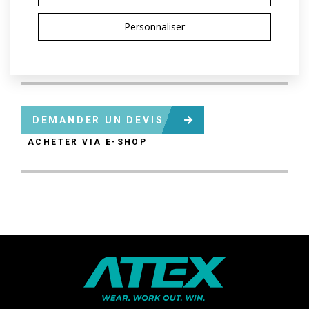
Variantes:
Pánská / Dámská / Dětská
Personnaliser
Tailles enfant:
122-128 / 134-140 / 146 / 152 / 158 / 164
Tailles adulte:
XS / S / M / L / XL / XXL / 3XL
DEMANDER UN DEVIS
ACHETER VIA E-SHOP