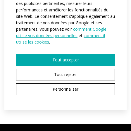
in the picture can be added at your request.
des publicités pertinentes, mesurer leurs
performances et améliorer les fonctionnalités du
site Web. Le consentement s'applique également au
Référence:
at54
traitement de vos données par Google et ses
Matériau:
espan
/
mesh
partenaires. Vous pouvez voir
comment Google
utilise vos données personnelles
et
comment il
Variantes:
Pánská / Dámská
utilise les cookies
.
Tailles adulte:
XS / S / M / L / XL / XXL
Tout accepter
Tout rejeter
DEMANDER UN DEVIS
ACHETER VIA E-SHOP
Personnaliser