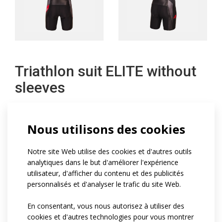
Triathlon suit ELITE without
sleeves
The triathlon suit Elite without sleeves comes in its
Nous utilisons des cookies
basic version with non-slip elastic, front part with
underlaid zip with a cover, back panel in webbed
Notre site Web utilise des cookies et d'autres outils
material for better ventilation and drying. Furthermore
analytiques dans le but d'améliorer l'expérience
utilisateur, d'afficher du contenu et des publicités
the suit includes top-quality Triathlon pad and double
personnalisés et d'analyser le trafic du site Web.
pocket at the back. Double pocket can be replaced with
a zip pocket. Zip can be also moved to the back.
En consentant, vous nous autorisez à utiliser des
Reflective details and your print on grey areas as seen
cookies et d'autres technologies pour vous montrer