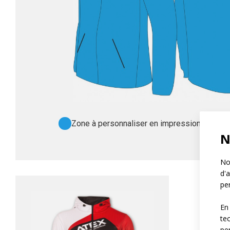
Zone à personnaliser en impression
Zone
N
Not
d'a
per
En
te
pe