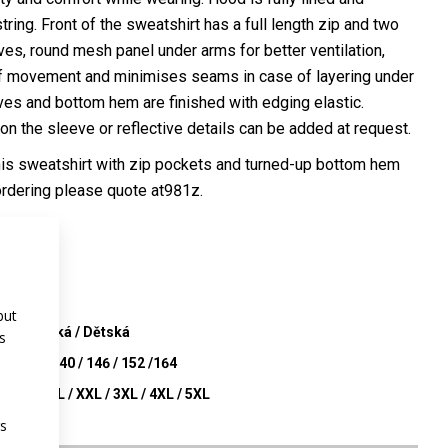
ring. Front of the sweatshirt has a full length zip and two
ves, round mesh panel under arms for better ventilation,
 of movement and minimises seams in case of layering under
ves and bottom hem are finished with edging elastic.
 on the sleeve or reflective details can be added at request.
is sweatshirt with zip pockets and turned-up bottom hem
 ordering please quote at981z.
41
im
but
 / Dámská / Dětská
s
8 / 134-140 / 146 / 152 /164
/ M / L / XL / XXL / 3XL / 4XL / 5XL
rs