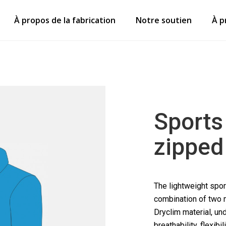
À propos de la fabrication
Notre soutien
À p
Sports
zipped
The lightweight sport
combination of two ma
Dryclim material, u
breathability, flexib