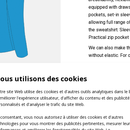
equipped with drawst
pockets, set-in slee
allowing full range
the sweatshirt. Slee
Practical zip pocket
We can also make th
without elastic. For
 sans impression
Référence:
at981.
ous utilisons des cookies
Matériau:
Drycl
Mesh
re site Web utilise des cookies et d'autres outils analytiques dans le 
Variantes:
Pánská
méliorer l'expérience utilisateur, d'afficher du contenu et des publicité
sonnalisés et d'analyser le trafic du site Web.
Tailles enfant:
122-12
Tailles adulte:
XS / S 
 consentant, vous nous autorisez à utiliser des cookies et d'autres
chnologies pour vous montrer des publicités pertinentes, mesurer leu
rformances et améliorer les fonctionnalités du site Web. Le