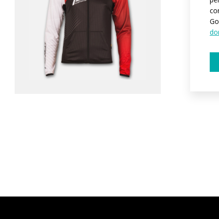
co
Go
do