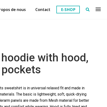
ropos de nous
Contact
E-SHOP
 hoodie with hood,
 pockets
s sweatshirt is in universal relaxed fit and made in
terials. The basic is lightweight, soft, quick-drying
nderarm panels are made from Mesh material for better
ility and comfort while wearing. Hood is fully lined and