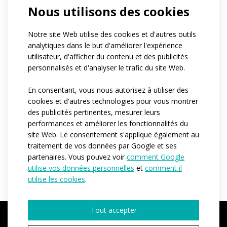
Nous utilisons des cookies
Référence:
at954.09
Notre site Web utilise des cookies et d'autres outils
Matériau:
Vento
analytiques dans le but d'améliorer l'expérience
Espan fit
utilisateur, d'afficher du contenu et des publicités
Variantes:
Unisex
personnalisés et d'analyser le trafic du site Web.
Tailles adulte:
XS / S / M / L / XL / XXL / 3XL
En consentant, vous nous autorisez à utiliser des
cookies et d'autres technologies pour vous montrer
des publicités pertinentes, mesurer leurs
performances et améliorer les fonctionnalités du
DEMANDER UN DEVIS
site Web. Le consentement s'applique également au
traitement de vos données par Google et ses
partenaires. Vous pouvez voir
comment Google
utilise vos données personnelles
et
comment il
utilise les cookies
.
Tout accepter