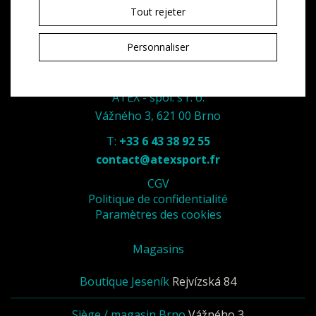
Tout rejeter
Personnaliser
ATEX - spol. s r. o.
Vážného 3, 621 00 Brno
T:
+33 6 43 38 92 55
contact@atexsport.fr
CGV
Politique de confidentialité
Paramètres des cookies
Magasins
Boutique Jeseník
Rejvízská 84
Siège / magasin Brno
Vážného 3