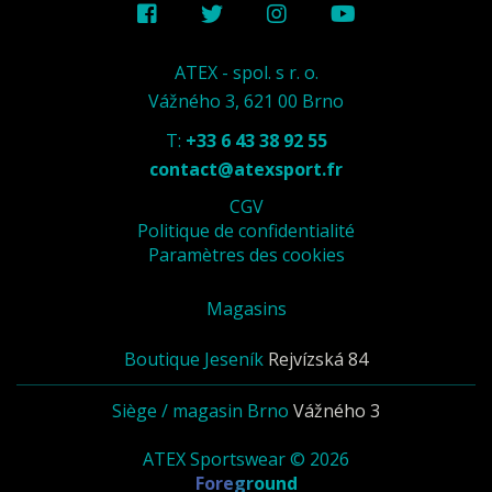
ATEX - spol. s r. o.
Vážného 3, 621 00 Brno
T:
+33 6 43 38 92 55
contact@atexsport.fr
CGV
Politique de confidentialité
Paramètres des cookies
Magasins
Boutique Jeseník
Rejvízská 84
Siège / magasin Brno
Vážného 3
ATEX Sportswear © 2026
Foreground