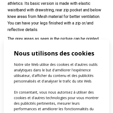
athletics. Its basic version is made with elastic
waistband with drawstring, rear zip pocket and below
knee areas from Mesh material for better ventilation.
You can have your legs finished with a zip or/and
reflective details.
The grey areas as seen in the picture can be printed
with your own design.
Nous utilisons des cookies
Référence:
at89.54
Notre site Web utilise des cookies et d'autres outils
Matériau:
Espan grit
Mesh
analytiques dans le but d'améliorer l'expérience
utilisateur, d'afficher du contenu et des publicités
Variantes:
Pánská / Dámská / Dětská
personnalisés et d'analyser le trafic du site Web.
Tailles enfant:
122-128 / 134-140 / 146 / 152 /158 / 164
En consentant, vous nous autorisez à utiliser des
Tailles adulte:
XS / S / M / L / XL / XXL / 3XL
cookies et d'autres technologies pour vous montrer
des publicités pertinentes, mesurer leurs
performances et améliorer les fonctionnalités du