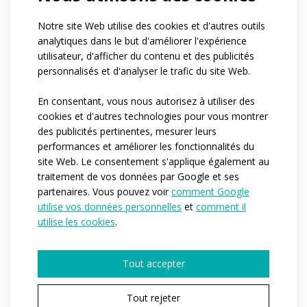
VARIANTE
PROFI
Notre site Web utilise des cookies et d'autres outils
analytiques dans le but d'améliorer l'expérience
Les vêtements de la gamme PROFI conviennent à
utilisateur, d'afficher du contenu et des publicités
tous les sportifs qui considèrent le sport comme
personnalisés et d'analyser le trafic du site Web.
plus qu'un simple passe-temps occasionnel. La
gamme PROFI convient à tous ceux qui pratiquent
En consentant, vous nous autorisez à utiliser des
un sport quotidiennement. Les coupes et les
cookies et d'autres technologies pour vous montrer
matériaux utilisés aideront les athlètes à obtenir
des publicités pertinentes, mesurer leurs
les meilleurs résultats tout en conservant un
performances et améliorer les fonctionnalités du
confort maximal.
site Web. Le consentement s'applique également au
traitement de vos données par Google et ses
partenaires. Vous pouvez voir
comment Google
utilise vos données personnelles
et
comment il
utilise les cookies
.
Tout accepter
Tout rejeter