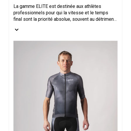
La gamme ELITE est destinée aux athlètes
professionnels pour qui la vitesse et le temps
final sont la priorité absolue, souvent au détriment
du confort ou de la résistance des vêtements. Les
coupes de la gamme ELITE sont développées en
collaboration avec les meilleurs athlètes tchèques,
ce qui explique pourquoi elles sont perfectionnées
dans les moindres détails. Les vêtements
présentent de nombreux éléments fonctionnels,
tels que des matériaux de pointe avec des
éléments de compression ou une combinaison de
coutures cousues et collées.