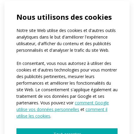
These rugby shorts are made from resistant material
Nous utilisons des cookies
and have a waistband with drawstring. Crutch and lower
part of side panels are made from Espan material
Notre site Web utilise des cookies et d'autres outils
allowing a full range of movement. Reinforced double
analytiques dans le but d'améliorer l'expérience
seams.
utilisateur, d'afficher du contenu et des publicités
personnalisés et d'analyser le trafic du site Web.
Print on grey areas as seen in the picture can be
arranged at your request.
En consentant, vous nous autorisez à utiliser des
cookies et d'autres technologies pour vous montrer
Référence:
des publicités pertinentes, mesurer leurs
at482.01
performances et améliorer les fonctionnalités du
Matériau:
Mikrotex
site Web. Le consentement s'applique également au
Espan
traitement de vos données par Google et ses
Variantes:
Pánská / Dětská
partenaires. Vous pouvez voir
comment Google
utilise vos données personnelles
et
comment il
Tailles enfant:
152
utilise les cookies
.
Tailles adulte:
XS / S / M / L / XL / XXL / 3XL / 4XL