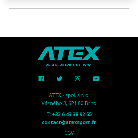
ATEX - spol. s r. o.
Vážného 3, 621 00 Brno
T:
+33 6 43 38 92 55
contact@atexsport.fr
CGV