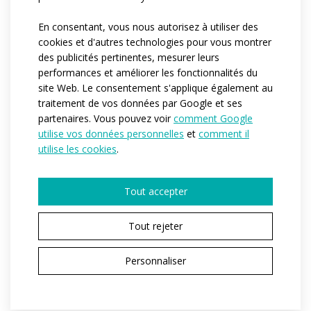
part of side panels are made from Espan material
En consentant, vous nous autorisez à utiliser des
allowing a full range of movement. Reinforced double
cookies et d'autres technologies pour vous montrer
seams.
des publicités pertinentes, mesurer leurs
performances et améliorer les fonctionnalités du
Print on grey areas as seen in the picture can be
site Web. Le consentement s'applique également au
arranged at your request.
traitement de vos données par Google et ses
partenaires. Vous pouvez voir
comment Google
utilise vos données personnelles
et
comment il
Référence:
at482
utilise les cookies
.
Matériau:
mikrotex
/
espan
Variantes:
Pánská / Dětská
Tout accepter
Tailles enfant:
152
Tailles adulte:
XS / S / M / L / XL / XXL / 3XL / 4XL
Tout rejeter
Personnaliser
DEMANDER UN DEVIS