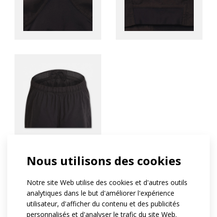
Nous utilisons des cookies
Short de rugby
Notre site Web utilise des cookies et d'autres outils
analytiques dans le but d'améliorer l'expérience
utilisateur, d'afficher du contenu et des publicités
These rugby shorts are made from resistant material
personnalisés et d'analyser le trafic du site Web.
and have a waistband with drawstring. Crutch and lower