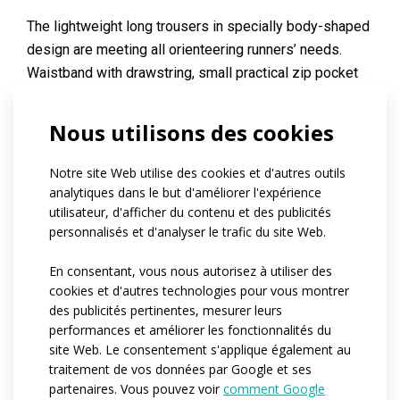
The lightweight long trousers in specially body-shaped
design are meeting all orienteering runners’ needs.
Waistband with drawstring, small practical zip pocket
come as standard. Zip is equipped with a lock down
system. Trousers are made from water-resistant
Nous utilisons des cookies
Denoder material that is unique for its resistance to
abrasion. Below knee areas and crutch panel are made
Notre site Web utilise des cookies et d'autres outils
from Polyester material that is breathable. Upper back
analytiques dans le but d'améliorer l'expérience
parts of the trousers are in Denoder Mesh material.
utilisateur, d'afficher du contenu et des publicités
personnalisés et d'analyser le trafic du site Web.
Distinctive reflective details are placed at the front and
at the back of the trousers.
En consentant, vous nous autorisez à utiliser des
cookies et d'autres technologies pour vous montrer
des publicités pertinentes, mesurer leurs
Référence:
at499.01
performances et améliorer les fonctionnalités du
Matériau:
Denoder
site Web. Le consentement s'applique également au
Denoder mesh
traitement de vos données par Google et ses
Polyester
partenaires. Vous pouvez voir
comment Google