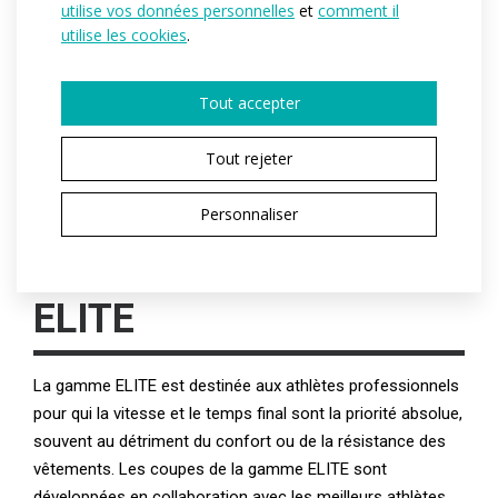
Variantes:
Unisex / Dětská
utilise vos données personnelles
et
comment il
utilise les cookies
.
Tailles enfant:
XS / S / M / L / XL / XXL
Tout accepter
DEMANDER UN DEVIS
Tout rejeter
Personnaliser
VOUS AVEZ CHOISI UNE VARIANTE DE PRODUIT
ELITE
La gamme ELITE est destinée aux athlètes professionnels
pour qui la vitesse et le temps final sont la priorité absolue,
souvent au détriment du confort ou de la résistance des
vêtements. Les coupes de la gamme ELITE sont
développées en collaboration avec les meilleurs athlètes