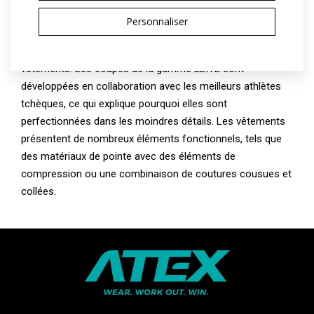
La gamme ELITE est destinée aux athlètes professionnels
Personnaliser
pour qui la vitesse et le temps final sont la priorité absolue,
souvent au détriment du confort ou de la résistance des
vêtements. Les coupes de la gamme ELITE sont
développées en collaboration avec les meilleurs athlètes
tchèques, ce qui explique pourquoi elles sont
perfectionnées dans les moindres détails. Les vêtements
présentent de nombreux éléments fonctionnels, tels que
des matériaux de pointe avec des éléments de
compression ou une combinaison de coutures cousues et
collées.