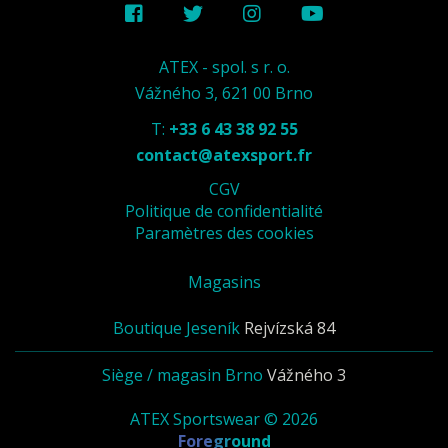
ATEX - spol. s r. o.
Vážného 3, 621 00 Brno
T:
+33 6 43 38 92 55
contact@atexsport.fr
CGV
Politique de confidentialité
Paramètres des cookies
Magasins
Boutique Jeseník
Rejvízská 84
Siège / magasin Brno
Vážného 3
ATEX Sportswear © 2026
Foreground