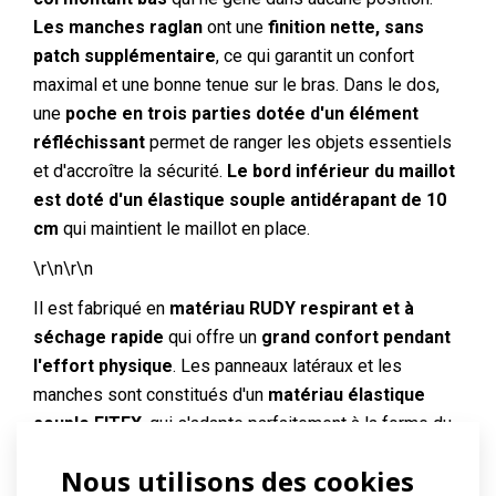
Les manches raglan
ont une
finition nette, sans
patch supplémentaire
, ce qui garantit un confort
maximal et une bonne tenue sur le bras. Dans le dos,
une
poche en trois parties
dotée d'un élément
réfléchissant
permet de ranger les objets essentiels
et d'accroître la sécurité.
Le bord inférieur du maillot
est doté d'un élastique souple antidérapant de 10
cm
qui maintient le maillot en place.
\r\n\r\n
Il est fabriqué en
matériau RUDY respirant et à
séchage rapide
qui offre un
grand confort pendant
l'effort physique
. Les panneaux latéraux et les
manches sont constitués d'un
matériau élastique
souple FITEX
, qui s'adapte parfaitement à la forme du
corps et contribue au confort général et à la
Nous utilisons des cookies
fonctionnalité du maillot.