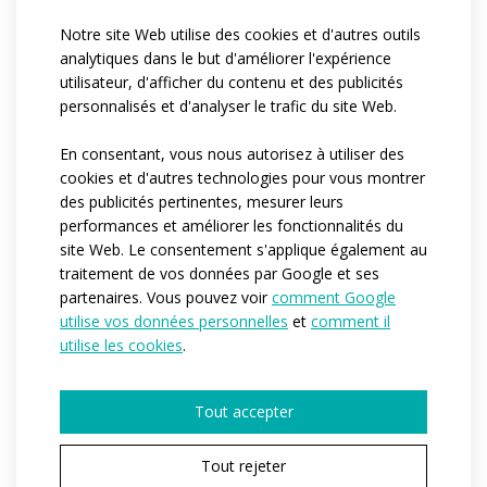
Notre site Web utilise des cookies et d'autres outils
Référence:
at296.92
analytiques dans le but d'améliorer l'expérience
utilisateur, d'afficher du contenu et des publicités
Matériau:
Rudy
personnalisés et d'analyser le trafic du site Web.
Fitex
Variantes:
Pánská
En consentant, vous nous autorisez à utiliser des
Tailles adulte:
XS / S / M / L / XL / XXL / 3XL
cookies et d'autres technologies pour vous montrer
des publicités pertinentes, mesurer leurs
performances et améliorer les fonctionnalités du
site Web. Le consentement s'applique également au
traitement de vos données par Google et ses
DEMANDER UN DEVIS
partenaires. Vous pouvez voir
comment Google
utilise vos données personnelles
et
comment il
utilise les cookies
.
Tout accepter
VOUS AVEZ CHOISI UNE VARIANTE DE PRODUIT
ELITE
Tout rejeter