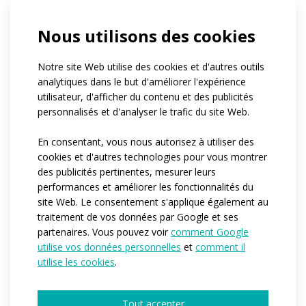
If you belong to a club, can you tell us its
Nous utilisons des cookies
name?
Quel est le nombre approximatif de
personnes pour lesquelles nous produirions
Notre site Web utilise des cookies et d'autres outils
les vêtements ?*
analytiques dans le but d'améliorer l'expérience
1-4
5-10
11-50
plus de 50
utilisateur, d'afficher du contenu et des publicités
centaines de pièces
personnalisés et d'analyser le trafic du site Web.
Quand auriez-vous besoin que nous
commencions la production ?*
En consentant, vous nous autorisez à utiliser des
Immédiatement
Dans les 3-6 prochains mois
cookies et d'autres technologies pour vous montrer
Je n’ai pas encore d’idée
des publicités pertinentes, mesurer leurs
Would you like to tell us more details?
performances et améliorer les fonctionnalités du
site Web. Le consentement s'applique également au
traitement de vos données par Google et ses
partenaires. Vous pouvez voir
comment Google
utilise vos données personnelles
et
comment il
utilise les cookies
.
Tout accepter