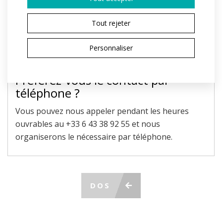
Le champ marqué d'un * est obligatoire.
En envoyant, j'accepte le traitement des
données
Tout rejeter
personnelles
ENVOYER LA DEMANDE
Personnaliser
Préférez-vous le contact par
téléphone ?
Vous pouvez nous appeler pendant les heures
ouvrables au +33 6 43 38 92 55 et nous
organiserons le nécessaire par téléphone.
DOS