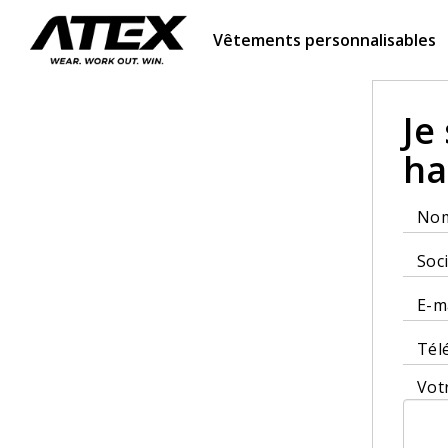
Vêtements personnalisables
Je
ha
No
Soc
E-m
Tél
Vot