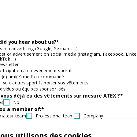
id you hear about us?*
earch advertising (Google, Seznam, ...)
ost or advertisement on social media (Instagram, Facebook, Linke
kTok ...)
ewsletter
articipation à un événement sportif
n(e) ami(e) me l’a recommandé
’ai vu d’autres sportifs porter vos vêtements
ndividus ou équipes sponsor isés
vous déjà eu des vêtements sur mesure ATEX ?*
es
No
you a member of:*
mateur team
Professional team
Company
one of the above
ou belong to a club, can you tell us its name?
ous utilisons des cookies