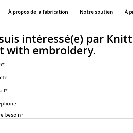
À propos de la fabrication
Notre soutien
À p
 suis intéressé(e) par Knit
t with embroidery.
m*
iété
ail*
éphone
re besoin*