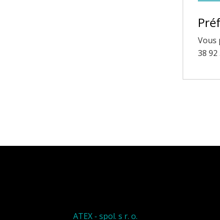
Préf
Vous 
38 92
ATEX - spol. s r. o.