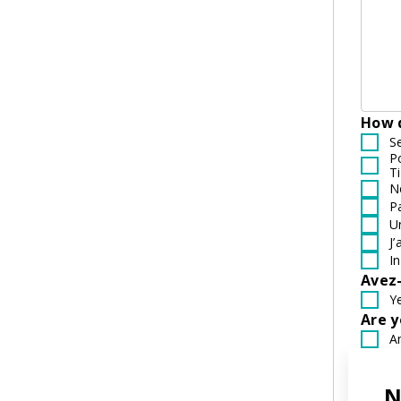
How d
S
P
Ti
N
P
U
J
I
Avez-
Y
Are 
A
N
If y
N