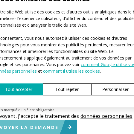
est le nombre approximatif de personnes pour lesque
re site Web utilise des cookies et d'autres outils analytiques dans le 
produirions les vêtements ?*
méliorer l'expérience utilisateur, d'afficher du contenu et des publicité
-4
5-10
11-50
plus de 50
centaines de pièces
sonnalisés et d'analyser le trafic du site Web.
 auriez-vous besoin que nous commencions la produ
 consentant, vous nous autorisez à utiliser des cookies et d'autres
mmédiatement
Dans les 3-6 prochains mois
chnologies pour vous montrer des publicités pertinentes, mesurer leu
 n’ai pas encore d’idée
rformances et améliorer les fonctionnalités du site Web. Le
ld you like to tell us more details?
nsentement s'applique également au traitement de vos données par
ogle et ses partenaires. Vous pouvez voir
comment Google utilise vo
nnées personnelles
et
comment il utilise les cookies
.
Tout accepter
Tout rejeter
Personnaliser
p marqué d'un * est obligatoire.
voyant, j'accepte le traitement des
données personnelles
VOYER LA DEMANDE