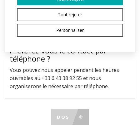
Le champ marqué d'un * est obligatoire.
En envoyant, j'accepte le traitement des
données
Tout rejeter
personnelles
ENVOYER LA DEMANDE
Personnaliser
Préférez-vous le contact par
téléphone ?
Vous pouvez nous appeler pendant les heures
ouvrables au +33 6 43 38 92 55 et nous
organiserons le nécessaire par téléphone.
DOS