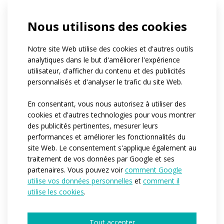
If you belong to a club, can you tell us its
Nous utilisons des cookies
name?
Quel est le nombre approximatif de
personnes pour lesquelles nous produirions
Notre site Web utilise des cookies et d'autres outils
les vêtements ?*
analytiques dans le but d'améliorer l'expérience
1-4
5-10
11-50
plus de 50
utilisateur, d'afficher du contenu et des publicités
centaines de pièces
personnalisés et d'analyser le trafic du site Web.
Quand auriez-vous besoin que nous
commencions la production ?*
En consentant, vous nous autorisez à utiliser des
Immédiatement
Dans les 3-6 prochains mois
cookies et d'autres technologies pour vous montrer
Je n’ai pas encore d’idée
des publicités pertinentes, mesurer leurs
Would you like to tell us more details?
performances et améliorer les fonctionnalités du
site Web. Le consentement s'applique également au
traitement de vos données par Google et ses
partenaires. Vous pouvez voir
comment Google
utilise vos données personnelles
et
comment il
utilise les cookies
.
Tout accepter