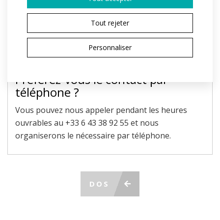
Le champ marqué d'un * est obligatoire.
En envoyant, j'accepte le traitement des
données
Tout rejeter
personnelles
ENVOYER LA DEMANDE
Personnaliser
Préférez-vous le contact par
téléphone ?
Vous pouvez nous appeler pendant les heures
ouvrables au +33 6 43 38 92 55 et nous
organiserons le nécessaire par téléphone.
DOS