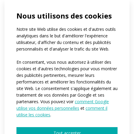
If you belong to a club, can you tell us its
Nous utilisons des cookies
name?
Quel est le nombre approximatif de
personnes pour lesquelles nous produirions
Notre site Web utilise des cookies et d'autres outils
les vêtements ?*
analytiques dans le but d'améliorer l'expérience
1-4
5-10
11-50
plus de 50
utilisateur, d'afficher du contenu et des publicités
centaines de pièces
personnalisés et d'analyser le trafic du site Web.
Quand auriez-vous besoin que nous
commencions la production ?*
En consentant, vous nous autorisez à utiliser des
Immédiatement
Dans les 3-6 prochains mois
cookies et d'autres technologies pour vous montrer
Je n’ai pas encore d’idée
des publicités pertinentes, mesurer leurs
Would you like to tell us more details?
performances et améliorer les fonctionnalités du
site Web. Le consentement s'applique également au
traitement de vos données par Google et ses
partenaires. Vous pouvez voir
comment Google
utilise vos données personnelles
et
comment il
utilise les cookies
.
Tout accepter