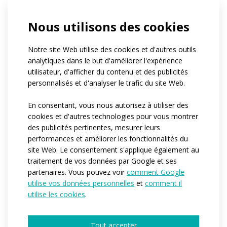
If you belong to a club, can you tell us its
Nous utilisons des cookies
name?
Quel est le nombre approximatif de
personnes pour lesquelles nous produirions
Notre site Web utilise des cookies et d'autres outils
les vêtements ?*
analytiques dans le but d'améliorer l'expérience
1-4
5-10
11-50
plus de 50
utilisateur, d'afficher du contenu et des publicités
centaines de pièces
personnalisés et d'analyser le trafic du site Web.
Quand auriez-vous besoin que nous
commencions la production ?*
En consentant, vous nous autorisez à utiliser des
Immédiatement
Dans les 3-6 prochains mois
cookies et d'autres technologies pour vous montrer
Je n’ai pas encore d’idée
des publicités pertinentes, mesurer leurs
Would you like to tell us more details?
performances et améliorer les fonctionnalités du
site Web. Le consentement s'applique également au
traitement de vos données par Google et ses
partenaires. Vous pouvez voir
comment Google
utilise vos données personnelles
et
comment il
utilise les cookies
.
Tout accepter