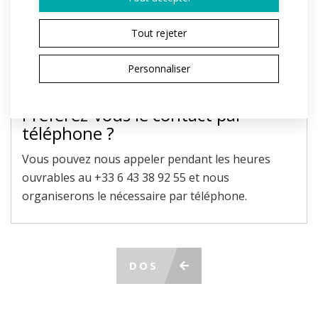
Le champ marqué d'un * est obligatoire.
En envoyant, j'accepte le traitement des
données
Tout rejeter
personnelles
ENVOYER LA DEMANDE
Personnaliser
Préférez-vous le contact par
téléphone ?
Vous pouvez nous appeler pendant les heures
ouvrables au +33 6 43 38 92 55 et nous
organiserons le nécessaire par téléphone.
DOS