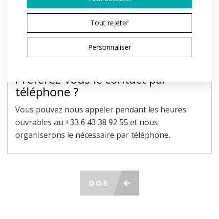
Le champ marqué d'un * est obligatoire.
En envoyant, j'accepte le traitement des
données
Tout rejeter
personnelles
ENVOYER LA DEMANDE
Personnaliser
Préférez-vous le contact par
téléphone ?
Vous pouvez nous appeler pendant les heures
ouvrables au +33 6 43 38 92 55 et nous
organiserons le nécessaire par téléphone.
DOS