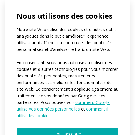
If you belong to a club, can you tell us its
Nous utilisons des cookies
name?
Quel est le nombre approximatif de
personnes pour lesquelles nous produirions
Notre site Web utilise des cookies et d'autres outils
les vêtements ?*
analytiques dans le but d'améliorer l'expérience
1-4
5-10
11-50
plus de 50
utilisateur, d'afficher du contenu et des publicités
centaines de pièces
personnalisés et d'analyser le trafic du site Web.
Quand auriez-vous besoin que nous
commencions la production ?*
En consentant, vous nous autorisez à utiliser des
Immédiatement
Dans les 3-6 prochains mois
cookies et d'autres technologies pour vous montrer
Je n’ai pas encore d’idée
des publicités pertinentes, mesurer leurs
Would you like to tell us more details?
performances et améliorer les fonctionnalités du
site Web. Le consentement s'applique également au
traitement de vos données par Google et ses
partenaires. Vous pouvez voir
comment Google
utilise vos données personnelles
et
comment il
utilise les cookies
.
Tout accepter