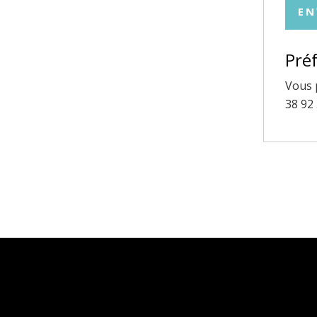
EN
Préf
Vous 
38 92