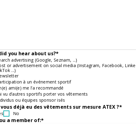
id you hear about us?*
earch advertising (Google, Seznam, ...)
ost or advertisement on social media (Instagram, Facebook, Linke
kTok ...)
ewsletter
articipation à un événement sportif
n(e) ami(e) me l’a recommandé
’ai vu d’autres sportifs porter vos vêtements
ndividus ou équipes sponsor isés
vous déjà eu des vêtements sur mesure ATEX ?*
es
No
you a member of:*
mateur team
Professional team
Company
one of the above