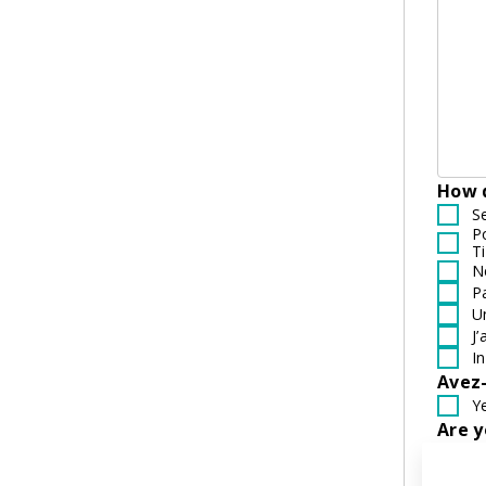
How d
S
P
Ti
N
P
U
J
I
Avez-
Y
Are 
A
N