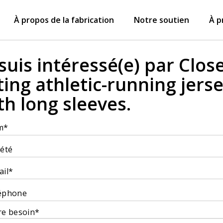
À propos de la fabrication
Notre soutien
À p
 suis intéressé(e) par Close
tting athletic-running jers
th long sleeves.
m*
iété
ail*
éphone
re besoin*