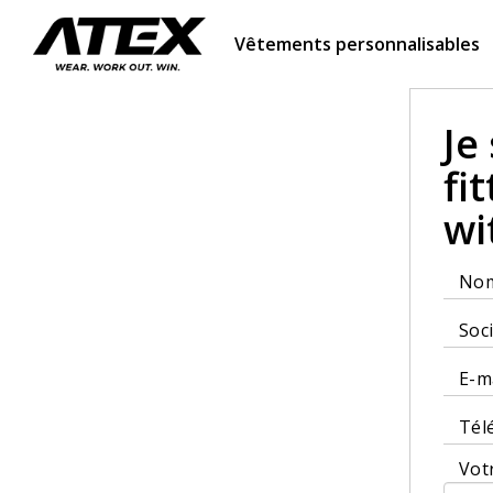
Vêtements personnalisables
Je
fi
wi
No
Soc
E-m
Tél
Vot