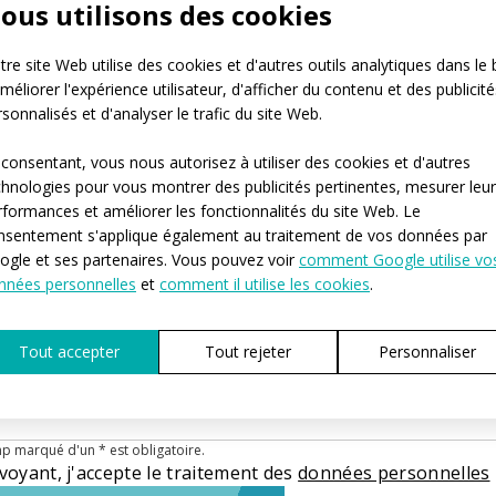
ous utilisons des cookies
ou belong to a club, can you tell us its name?
est le nombre approximatif de personnes pour lesque
re site Web utilise des cookies et d'autres outils analytiques dans le 
produirions les vêtements ?*
méliorer l'expérience utilisateur, d'afficher du contenu et des publicité
-4
5-10
11-50
plus de 50
centaines de pièces
sonnalisés et d'analyser le trafic du site Web.
 auriez-vous besoin que nous commencions la produ
 consentant, vous nous autorisez à utiliser des cookies et d'autres
chnologies pour vous montrer des publicités pertinentes, mesurer leu
mmédiatement
Dans les 3-6 prochains mois
 n’ai pas encore d’idée
rformances et améliorer les fonctionnalités du site Web. Le
ld you like to tell us more details?
nsentement s'applique également au traitement de vos données par
ogle et ses partenaires. Vous pouvez voir
comment Google utilise vo
nnées personnelles
et
comment il utilise les cookies
.
Tout accepter
Tout rejeter
Personnaliser
p marqué d'un * est obligatoire.
voyant, j'accepte le traitement des
données personnelles