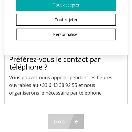
Tout accepter
Le champ marqué d'un * est obligatoire.
Tout rejeter
En envoyant, j'accepte le traitement des
données
personnelles
Personnaliser
ENVOYER LA DEMANDE
Préférez-vous le contact par
téléphone ?
Vous pouvez nous appeler pendant les heures
ouvrables au +33 6 43 38 92 55 et nous
organiserons le nécessaire par téléphone.
DOS