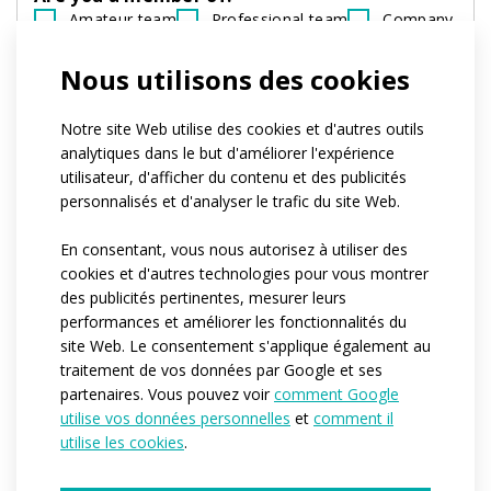
Amateur team
Professional team
Company
None of the above
If you belong to a club, can you tell us its
Nous utilisons des cookies
name?
Quel est le nombre approximatif de
Notre site Web utilise des cookies et d'autres outils
personnes pour lesquelles nous produirions
analytiques dans le but d'améliorer l'expérience
les vêtements ?*
utilisateur, d'afficher du contenu et des publicités
1-4
5-10
11-50
plus de 50
personnalisés et d'analyser le trafic du site Web.
centaines de pièces
Quand auriez-vous besoin que nous
En consentant, vous nous autorisez à utiliser des
commencions la production ?*
cookies et d'autres technologies pour vous montrer
Immédiatement
Dans les 3-6 prochains mois
des publicités pertinentes, mesurer leurs
Je n’ai pas encore d’idée
performances et améliorer les fonctionnalités du
Would you like to tell us more details?
site Web. Le consentement s'applique également au
traitement de vos données par Google et ses
partenaires. Vous pouvez voir
comment Google
utilise vos données personnelles
et
comment il
utilise les cookies
.