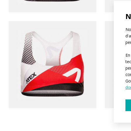
N
Not
d'a
per
En
te
pe
co
Go
do