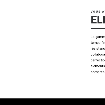
VOUS A
EL
La gamme 
temps fin
résistan
collabora
perfecti
éléments
compress