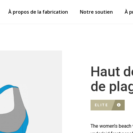
À propos de la fabrication
Notre soutien
À p
Haut d
de pla
ELITE
The women’s beach v