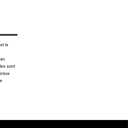
et le
 en
lles sont
breux
de