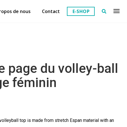
ropos de nous
Contact
E-SHOP
e page du volley-ball
ge féminin
olleyball top is made from stretch Espan material with an