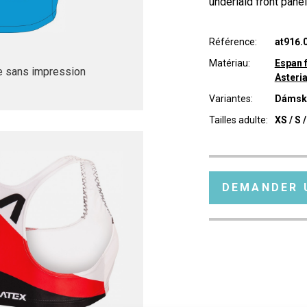
underlaid front panel
Référence:
at916.
Matériau:
Espan f
 sans impression
Asteri
Variantes:
Dámsk
Tailles adulte:
XS / S /
DEMANDER 