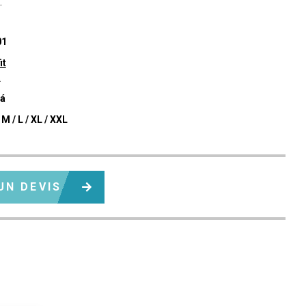
.
01
it
a
á
 M / L / XL / XXL
UN DEVIS