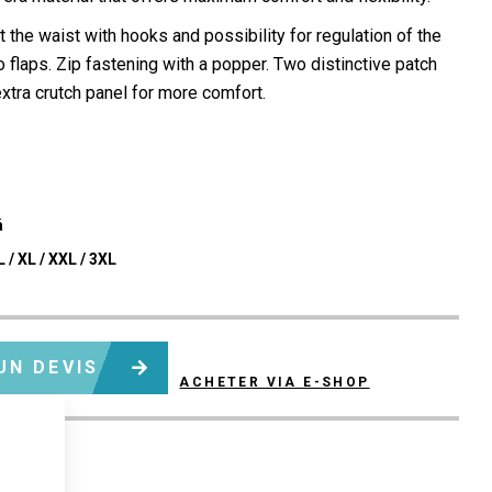
at the waist with hooks and possibility for regulation of the
o flaps. Zip fastening with a popper. Two distinctive patch
xtra crutch panel for more comfort.
á
L / XL / XXL / 3XL
UN DEVIS
ACHETER VIA E-SHOP