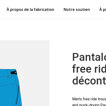
À propos de la fabrication
Notre soutien
À p
Pantal
free ri
décont
Men's free ride trous
and quick-drying Pav