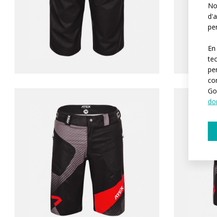
Not
d'a
per
En
te
pe
co
Go
do