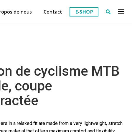
ropos de nous
Contact
E-SHOP
on de cyclisme MTB
de, coupe
ractée
ers in a relaxed fit are made from a very lightweight, stretch
era material that offers maximum comfort and flexibility.