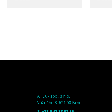
ATEX - spol. s r. o.
Vážného 3, 621 00 Brno
T:
+33 6 43 38 92 55