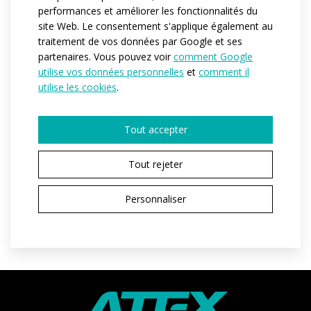
performances et améliorer les fonctionnalités du
Référence:
at062
site Web. Le consentement s'applique également au
Matériau:
espan
traitement de vos données par Google et ses
partenaires. Vous pouvez voir
comment Google
Variantes:
Pánská / Dámská / Dětská
utilise vos données personnelles
et
comment il
Tailles enfant:
122-128 / 134-140 / 146 / 152 / 158 / 164
utilise les cookies
.
Tailles adulte:
XS / S / M / L / XL / XXL / 3XL / 4XL
Tout accepter
Tout rejeter
DEMANDER UN DEVIS
Personnaliser