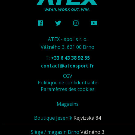
ATEX - spol. s r. o.
Vážného 3, 621 00 Brno
T:
+33 6 43 38 92 55
contact@atexsport.fr
CGV
Politique de confidentialité
Paramètres des cookies
Magasins
Boutique Jeseník
Rejvízská 84
Siège / magasin Brno
Vážného 3