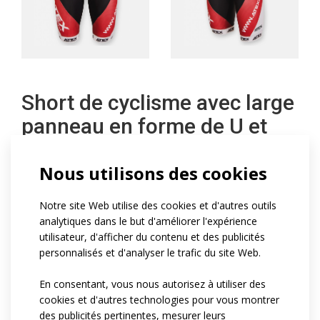
Short de cyclisme avec large
panneau en forme de U et
large élastique
Nous utilisons des cookies
The cycling shorts with wide elastic waistband include
Notre site Web utilise des cookies et d'autres outils
Profi pad as a standard. Legs are finished with wide
analytiques dans le but d'améliorer l'expérience
silicone gripper that can be printed on. Wide one-piece
utilisateur, d'afficher du contenu et des publicités
personnalisés et d'analyser le trafic du site Web.
U-shaped panel is seamless. It is possible to add
reflective details at your request or your own design on
En consentant, vous nous autorisez à utiliser des
grey areas as seen in the picture.
cookies et d'autres technologies pour vous montrer
des publicités pertinentes, mesurer leurs