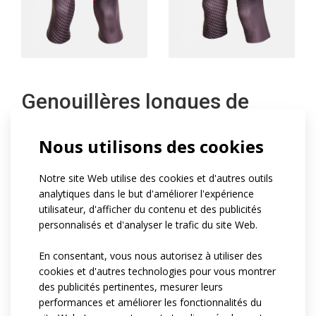
Genouillères longues de
cyclisme
Nous utilisons des cookies
Long knee warmers are anatomically shaped, made
Notre site Web utilise des cookies et d'autres outils
from two elastic materials and have silicone thigh
analytiques dans le but d'améliorer l'expérience
utilisateur, d'afficher du contenu et des publicités
grippers. Front part is from warm and breathable
personnalisés et d'analyser le trafic du site Web.
Roubaix material, the back part (under knee area) is
from lighter quick-dry material Soften. The upper part of
En consentant, vous nous autorisez à utiliser des
the warmers is raised to the upper half of the thigh. Flat
cookies et d'autres technologies pour vous montrer
seams for better comfort. Distinct reflective details.
des publicités pertinentes, mesurer leurs
performances et améliorer les fonctionnalités du