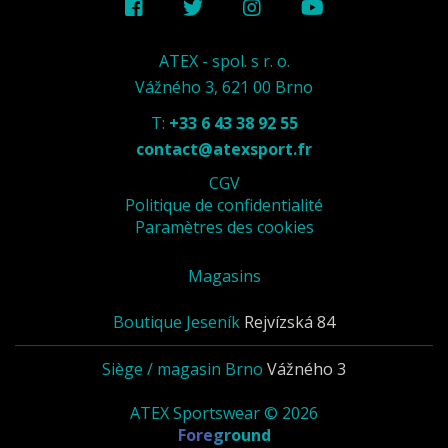
ATEX - spol. s r. o.
Vážného 3, 621 00 Brno
T:
+33 6 43 38 92 55
contact@atexsport.fr
CGV
Politique de confidentialité
Paramètres des cookies
Magasins
Boutique Jeseník
Rejvízská 84
Siège / magasin Brno
Vážného 3
ATEX Sportswear © 2026
Foreground