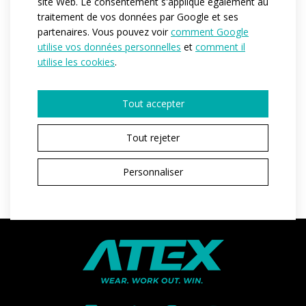
site Web. Le consentement s'applique également au
Référence:
at181
traitement de vos données par Google et ses
Variantes:
Unisex
partenaires. Vous pouvez voir
comment Google
utilise vos données personnelles
et
comment il
Tailles adulte:
3XS / XXS / XS / S / M / L / XL / XXL / 3XL
utilise les cookies
.
Tout accepter
DEMANDER UN DEVIS
Tout rejeter
Personnaliser