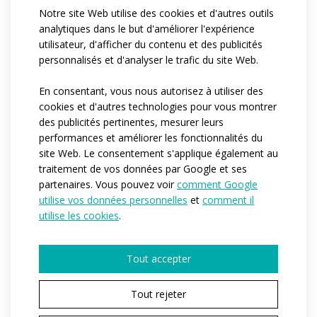
the cycling jersey with detachable sleeves is made in
Notre site Web utilise des cookies et d'autres outils
combination of two materials. very lightweight
analytiques dans le but d'améliorer l'expérience
membrane material windproof soft is applied on the
utilisateur, d'afficher du contenu et des publicités
front panel and detachable sleeves. this material is
personnalisés et d'analyser le trafic du site Web.
wind and water resistant. back panel and short raglan
En consentant, vous nous autorisez à utiliser des
sleeves are made from lightweight coolspark material
cookies et d'autres technologies pour vous montrer
for better breathability.
des publicités pertinentes, mesurer leurs
performances et améliorer les fonctionnalités du
the jersey is in semi-fitting design with a front full
site Web. Le consentement s'applique également au
length zip, long raglan sleeves with cuffs, short raglan
traitement de vos données par Google et ses
sleeves with elastic hems, jersey hems have silicone
partenaires. Vous pouvez voir
comment Google
gripper elastic at the bottom, triple rear pocket with a
utilise vos données personnelles
et
comment il
possibility to add the fourth zip pocket at your request.
utilise les cookies
.
reflective details.
Tout accepter
Référence:
at04
Tout rejeter
Matériau:
windproof soft
/
coolspark