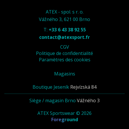
ATEX - spol. s r. o.
Vážného 3, 621 00 Brno
T:
+33 6 43 38 92 55
contact@atexsport.fr
CGV
Politique de confidentialité
Paramètres des cookies
Magasins
Boutique Jeseník
Rejvízská 84
Siège / magasin Brno
Vážného 3
ATEX Sportswear © 2026
Foreground