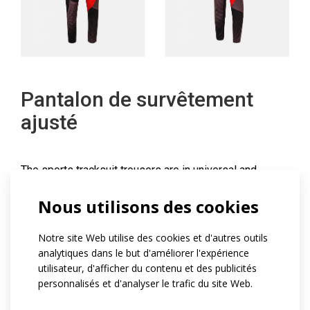
Pantalon de survêtement
ajusté
The sports tracksuit trousers are in universal and
slightly tapered design. As standard the trousers are
Nous utilisons des cookies
made from smooth and soft quick-drying Dryclim
material with fine square structure and from Tchendan
Notre site Web utilise des cookies et d'autres outils
that is firmer but still smooth and resistant to chafe.
analytiques dans le but d'améliorer l'expérience
Trousers have an elastic waistband with drawstring,
utilisateur, d'afficher du contenu et des publicités
front panel with two zip pockets and reflective details.
personnalisés et d'analyser le trafic du site Web.
Top of the tracksuit can be found here.