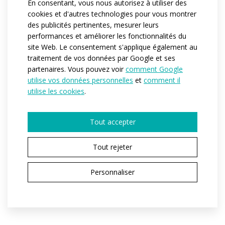
En consentant, vous nous autorisez à utiliser des
Zips can be added to the bottom of the trousers at your
cookies et d'autres technologies pour vous montrer
des publicités pertinentes, mesurer leurs
request.
performances et améliorer les fonctionnalités du
site Web. Le consentement s'applique également au
Référence:
at994
traitement de vos données par Google et ses
partenaires. Vous pouvez voir
comment Google
Matériau:
Dryclim
utilise vos données personnelles
et
comment il
Tchendan
utilise les cookies
.
Variantes:
Unisex / Dětská
Tailles enfant:
122-128 / 134 -140 / 146 / 152
Tout accepter
Tailles adulte:
XS / S / M / L / XL / XXL / 3XL
Tout rejeter
Personnaliser
DEMANDER UN DEVIS