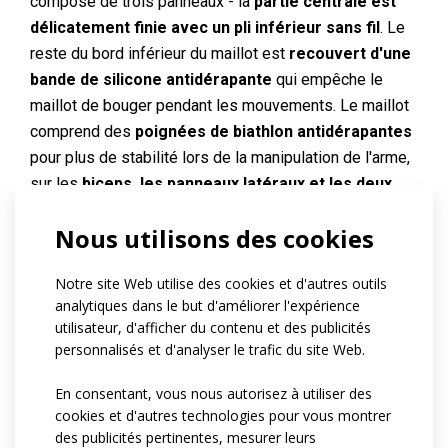
composé de trois panneaux - la
partie centrale est
délicatement finie avec un pli inférieur sans fil
. Le
reste du bord inférieur du maillot est
recouvert d'une
bande de silicone antidérapante
qui empêche le
maillot de bouger pendant les mouvements. Le maillot
comprend des
poignées de biathlon antidérapantes
pour plus de stabilité lors de la manipulation de l'arme,
sur les
biceps, les panneaux latéraux et les deux
coudes
.
Nous utilisons des cookies
\r\n\r\n
Le panneau central du maillot et la partie
Notre site Web utilise des cookies et d'autres outils
analytiques dans le but d'améliorer l'expérience
supérieure des manches
sont fabriqués en matériau
utilisateur, d'afficher du contenu et des publicités
ESPAN FIT
- un matériau souple et adaptable avec une
personnalisés et d'analyser le trafic du site Web.
résistance accrue à l'abrasion
.
Les panneaux
latéraux, le bas des manches et le dos
sont
En consentant, vous nous autorisez à utiliser des
fabriqués en matériau
VELARO LIGHT
, dont la
cookies et d'autres technologies pour vous montrer
des publicités pertinentes, mesurer leurs
structure aérodynamique
favorise la
circulation de