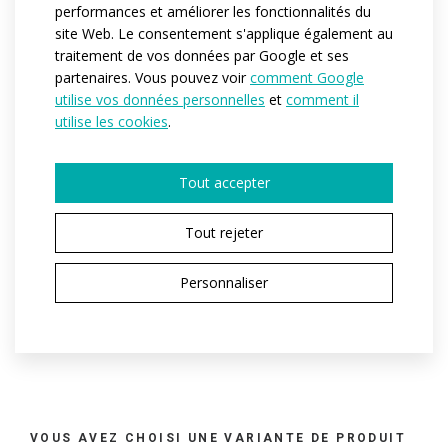
performances et améliorer les fonctionnalités du
l'air et une ventilation rapide
tout en restant
site Web. Le consentement s'applique également au
suffisamment résistante. Pour augmenter la
traitement de vos données par Google et ses
respirabilité, le
haut du dos et les aisselles
sont en
partenaires. Vous pouvez voir
comment Google
MESH CUBE
, un tissu
à mailles
fines qui offre une
utilise vos données personnelles
et
comment il
liberté de mouvement maximale
et
s'adapte
utilise les cookies
.
parfaitement à la forme du corps
.
Tout accepter
Référence:
at300.52
Matériau:
Espan fit
Tout rejeter
Velaro light
Mesh cube
Personnaliser
Variantes:
Pánská / Dámská
Tailles adulte:
XS / S / M / L / XL / XXL / 3XL
VOUS AVEZ CHOISI UNE VARIANTE DE PRODUIT