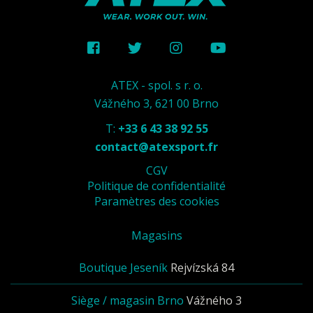
ATEX - spol. s r. o.
Vážného 3, 621 00 Brno
T:
+33 6 43 38 92 55
contact@atexsport.fr
CGV
Politique de confidentialité
Paramètres des cookies
Magasins
Boutique Jeseník
Rejvízská 84
Siège / magasin Brno
Vážného 3