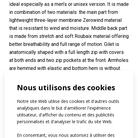
ideal especially as a men’s or unisex version. It is made
in combination of two materials: the main part from
lightweight three-layer membrane Zerowind material
that is resistant to wind and moisture. Middle back part
is made from stretch and soft Roubaix material offering
better breathability and full range of motion. Gilet is
anatomically shaped with a full length zip with covers
at both ends and two zip pockets at the front. Armholes
are hemmed with elastic and bottom hem is without
elastic. Front and back panel is equipped with reflective
details. Chest zip pocket or back pockets can be added
Nous utilisons des cookies
at your request together with your own design on the
grey areas as seen n the picture.
Notre site Web utilise des cookies et d'autres outils
analytiques dans le but d'améliorer l'expérience
Référence:
at32.80
utilisateur, d'afficher du contenu et des publicités
personnalisés et d'analyser le trafic du site Web.
Matériau:
Zerowind athletic
Soften
En consentant, vous nous autorisez à utiliser des