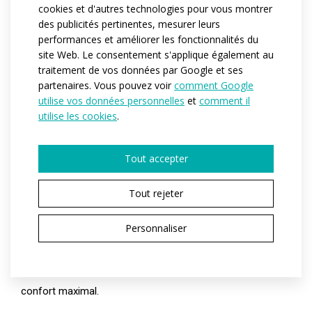
Variantes:
Pánská / Dámská / Dětská
cookies et d'autres technologies pour vous montrer
des publicités pertinentes, mesurer leurs
Tailles enfant:
122-128 / 134-140 / 146 / 152 / 158 / 164
performances et améliorer les fonctionnalités du
Tailles adulte:
XS / S / M / L / XL / XXL / 3XL
site Web. Le consentement s'applique également au
traitement de vos données par Google et ses
partenaires. Vous pouvez voir
comment Google
utilise vos données personnelles
et
comment il
utilise les cookies
.
VOUS AVEZ CHOISI UNE VARIANTE DE PRODUIT
PROFI
Tout accepter
Les vêtements de la gamme PROFI conviennent à tous les
Tout rejeter
sportifs qui considèrent le sport comme plus qu'un simple
passe-temps occasionnel. La gamme PROFI convient à
Personnaliser
tous ceux qui pratiquent un sport quotidiennement. Les
coupes et les matériaux utilisés aideront les athlètes à
obtenir les meilleurs résultats tout en conservant un
confort maximal.