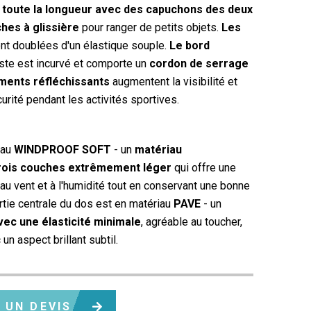
toute la longueur avec des capuchons des deux
hes à glissière
pour ranger de petits objets.
Les
nt doublées d'un élastique souple.
Le bord
te est incurvé et comporte un
cordon de serrage
ments réfléchissants
augmentent la visibilité et
urité pendant les activités sportives.
iau
WINDPROOF SOFT
- un
matériau
rois couches extrêmement léger
qui offre une
au vent et à l'humidité tout en conservant une bonne
artie centrale du dos est en matériau
PAVE
- un
vec une élasticité minimale
, agréable au toucher,
 un aspect brillant subtil.
 UN DEVIS