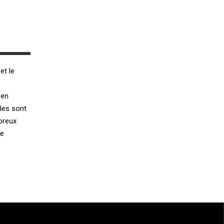
et le
 en
lles sont
breux
de