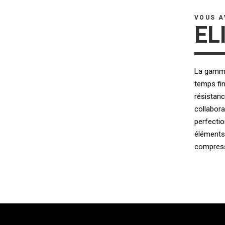
VOUS A
EL
La gamme 
temps fin
résistan
collabora
perfecti
éléments
compress