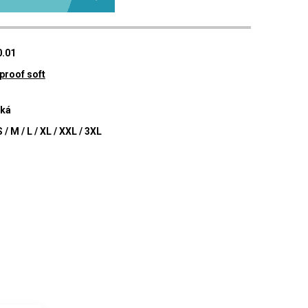
0.01
proof soft
ká
S / M / L / XL / XXL / 3XL