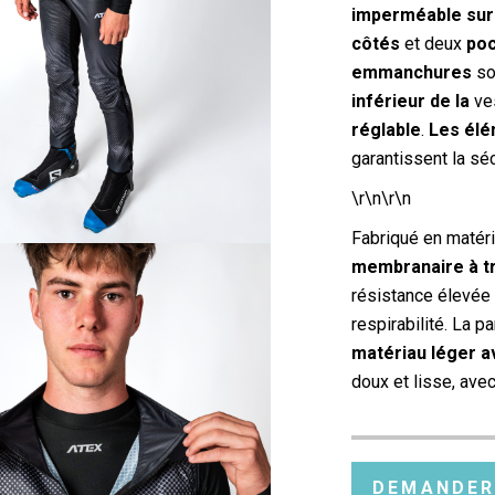
imperméable sur 
côtés
et deux
poc
emmanchures
so
inférieur de la
ves
réglable
.
Les élé
garantissent la séc
\r\n\r\n
Fabriqué en matér
membranaire à t
résistance élevée 
respirabilité. La p
matériau léger a
doux et lisse, avec
DEMANDER