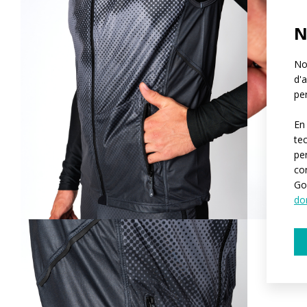
N
Not
d'a
per
En
te
pe
co
Go
do