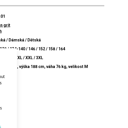
.01
n grit
h
ká / Dámská / Dětská
128 / 134-140 / 146 / 152 / 158 / 164
S / M / L / XL / XXL / 3XL
l Michal, výška 188 cm, váha 76 kg, velikost M
but
s
rs
s