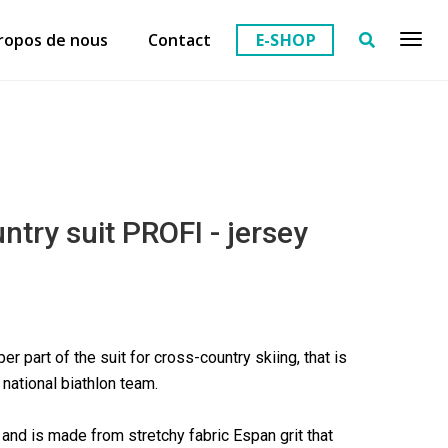
ropos de nous
Contact
E-SHOP
ntry suit PROFI - jersey
per part of the suit for cross-country skiing, that is
national biathlon team.
g and is made from stretchy fabric Espan grit that