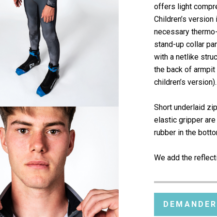
offers light compr
Children’s version
necessary thermo-i
stand-up collar pa
with a netlike stru
the back of armpit
children’s version).
Short underlaid zi
elastic gripper are
rubber in the bott
We add the reflect
DEMANDER