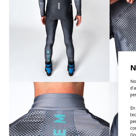
N
Not
d'a
per
En
te
pe
co
Go