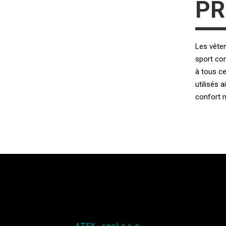
PR
Les vête
sport co
à tous ce
utilisés 
confort 