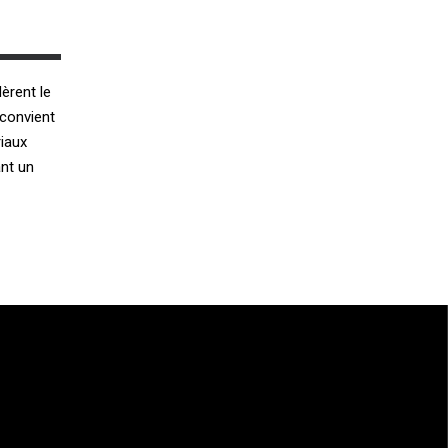
èrent le
convient
riaux
ant un