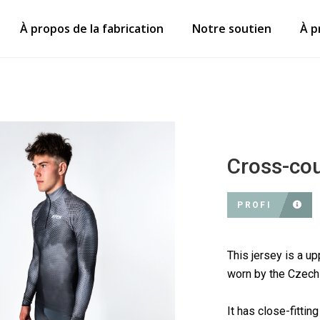
À propos de la fabrication
Notre soutien
À p
Cross-cou
PROFI
This jersey is a up
worn by the Czech 
It has close-fittin