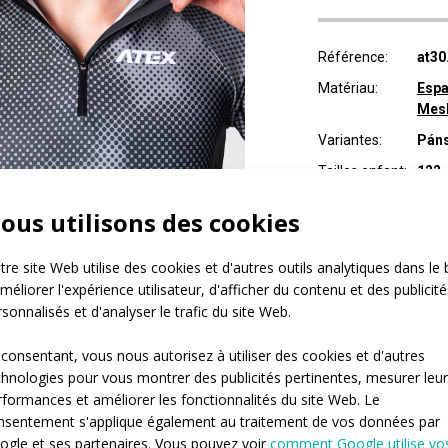
Référence:
at30
Matériau:
Espa
Mes
Variantes:
Páns
Tailles enfant:
122-
Tailles adulte:
XS / 
ous utilisons des cookies
Modèle:
Mode
re site Web utilise des cookies et d'autres outils analytiques dans le 
méliorer l'expérience utilisateur, d'afficher du contenu et des publicité
sonnalisés et d'analyser le trafic du site Web.
 consentant, vous nous autorisez à utiliser des cookies et d'autres
chnologies pour vous montrer des publicités pertinentes, mesurer leu
rformances et améliorer les fonctionnalités du site Web. Le
nsentement s'applique également au traitement de vos données par
ogle et ses partenaires. Vous pouvez voir
comment Google utilise vo