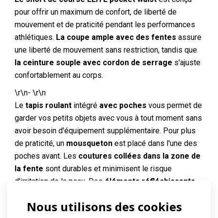
pour offrir un maximum de confort, de liberté de
mouvement et de praticité pendant les performances
athlétiques.
La coupe ample avec des fentes
assure
une liberté de mouvement sans restriction, tandis que
la ceinture souple avec cordon de serrage
s'ajuste
confortablement au corps.
\r\n- \r\n
Le
tapis roulant
intégré
avec poches
vous permet de
garder vos petits objets avec vous à tout moment sans
avoir besoin d'équipement supplémentaire. Pour plus
de praticité, un
mousqueton
est placé dans l'une des
poches avant. Les
coutures collées dans la zone de
la fente
sont durables et minimisent le risque
d'irritation de la peau. Des
éléments réfléchissants
subtils
augmentent la sécurité en cas de faible
Nous utilisons des cookies
visibilité.