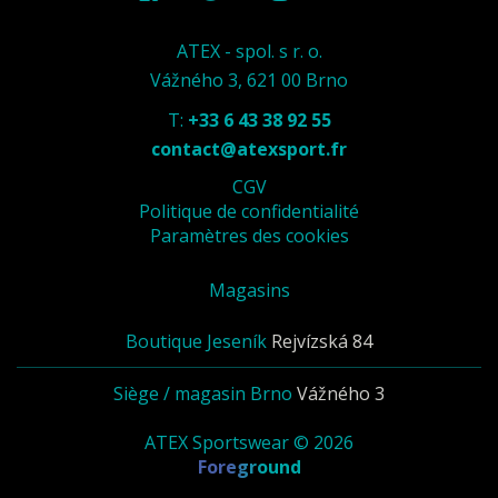
ATEX - spol. s r. o.
Vážného 3, 621 00 Brno
T:
+33 6 43 38 92 55
contact@atexsport.fr
CGV
Politique de confidentialité
Paramètres des cookies
Magasins
Boutique Jeseník
Rejvízská 84
Siège / magasin Brno
Vážného 3
ATEX Sportswear © 2026
Foreground