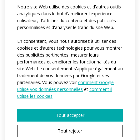
\r\n\r\n
Notre site Web utilise des cookies et d'autres outils
Fabriqué dans des
matériaux extrêmement légers
analytiques dans le but d'améliorer l'expérience
et à séchage rapide
qui évacuent la transpiration et
utilisateur, d'afficher du contenu et des publicités
personnalisés et d'analyser le trafic du site Web.
ne vous alourdissent pas lorsque vous bougez.
En consentant, vous nous autorisez à utiliser des
Référence:
at869.01
cookies et d'autres technologies pour vous montrer
Matériau:
Skytech
des publicités pertinentes, mesurer leurs
Meryl
performances et améliorer les fonctionnalités du
Variantes:
Pánská / Dámská
site Web. Le consentement s'applique également au
traitement de vos données par Google et ses
Tailles adulte:
XS / S / M / L / XL / XXL
partenaires. Vous pouvez voir
comment Google
utilise vos données personnelles
et
comment il
utilise les cookies
.
VOUS AVEZ CHOISI UNE VARIANTE DE PRODUIT
Tout accepter
ELITE
Tout rejeter