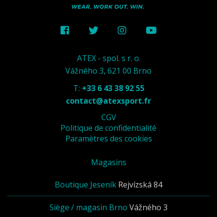
ATEX - spol. s r. o.
Vážného 3, 621 00 Brno
T:
+33 6 43 38 92 55
contact@atexsport.fr
CGV
Politique de confidentialité
Paramètres des cookies
Magasins
Boutique Jeseník
Rejvízská 84
Siège / magasin Brno
Vážného 3