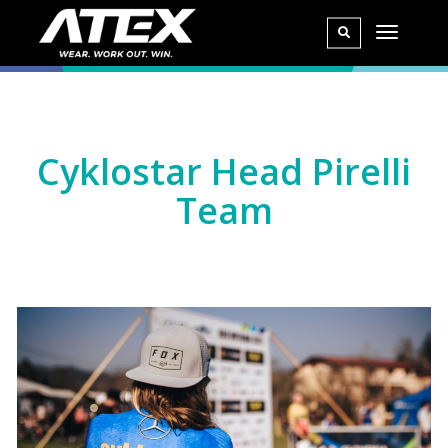
Cyklostar Head Pirelli
Team