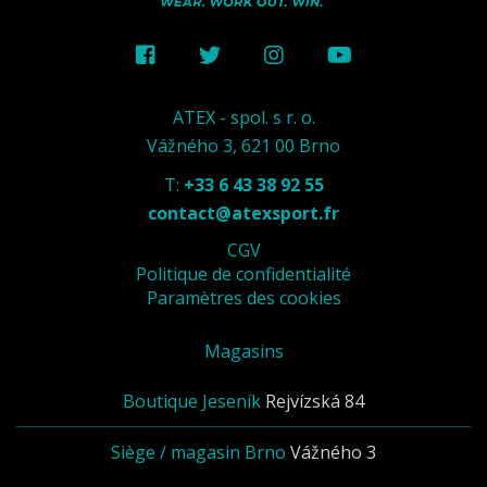
ATEX - spol. s r. o.
Vážného 3, 621 00 Brno
T:
+33 6 43 38 92 55
contact@atexsport.fr
CGV
Politique de confidentialité
Paramètres des cookies
Magasins
Boutique Jeseník
Rejvízská 84
Siège / magasin Brno
Vážného 3