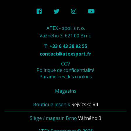
ATEX - spol. s r. o.
Vážného 3, 621 00 Brno
T:
+33 6 43 38 92 55
contact@atexsport.fr
CGV
Politique de confidentialité
Paramètres des cookies
Magasins
Boutique Jeseník
Rejvízská 84
Siège / magasin Brno
Vážného 3