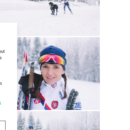
but
s
rs
s