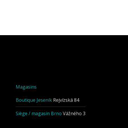
Magasins
Boutique Jeseník
Rejvízská 84
Siège / magasin Brno
Vážného 3