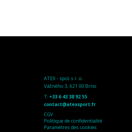
ATEX - spol. s r. o.
Vážného 3, 621 00 Brno
T:
+33 6 43 38 92 55
contact@atexsport.fr
CGV
Politique de confidentialité
Paramètres des cookies