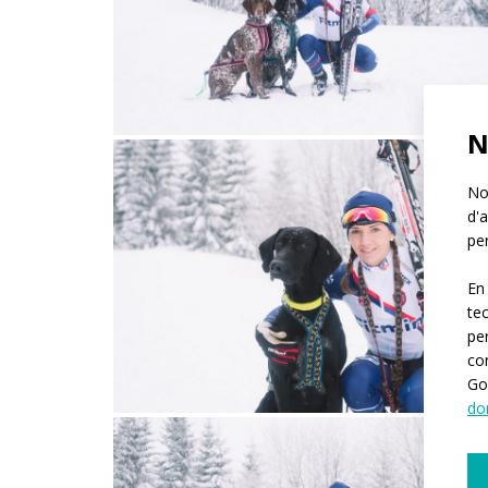
N
Not
d'a
per
En
te
pe
co
Go
do